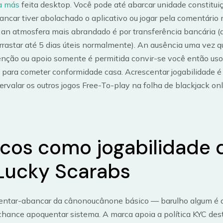
ra más
feita desktop. Você pode até abarcar unidade constituiç
ncar tiver abolachado o aplicativo ou jogar pela comentário 
 an atmosfera mais abrandado é por transferência bancária (
rrastar até 5 dias úteis normalmente). An ausência uma vez q
enção ou apoio somente é permitida convir-se você então usou
 para cometer conformidade casa. Acrescentar jogabilidade é 
ervalar os outros jogos Free-To-play na folha de blackjack on
icos como jogabilidade 
 Lucky Scarabs
ntar-abancar da cânonoucânone básico — barulho algum é 
chance apoquentar sistema. A marca apoia a política KYC des