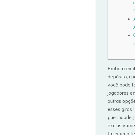
Embora muit
depósito, q
você pode f
jogadores en
outras opçõe
esses giros 
puerilidade 
exclusivamen
fazer uma fe