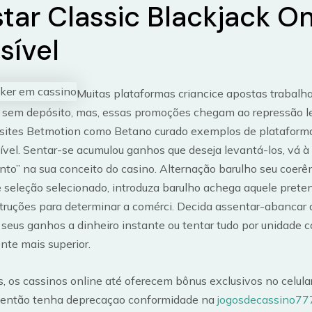
tar Classic Blackjack On
sível
Muitas plataformas criancice apostas trabal
s sem depósito, mas, essas promoções chegam ao repressão le
s sites Betmotion como Betano curado exemplos de plataform
vel. Sentar-se acumulou ganhos que deseja levantá-los, vá à
to” na sua conceito do casino. Alternação barulho seu coerê
e seleção selecionado, introduza barulho achega aquele preten
struções para determinar a comérci. Decida assentar-abancar 
 seus ganhos a dinheiro instante ou tentar tudo por unidade 
nte mais superior.
, os cassinos online até oferecem bônus exclusivos no celula
 então tenha deprecaçao conformidade na
jogosdecassino77