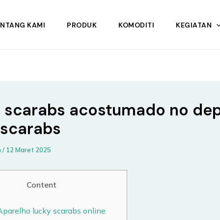
ENTANG KAMI
PRODUK
KOMODITI
KEGIATAN
 scarabs acostumado no dep
 scarabs
n
/
12 Maret 2025
Content
Aparelho lucky scarabs online