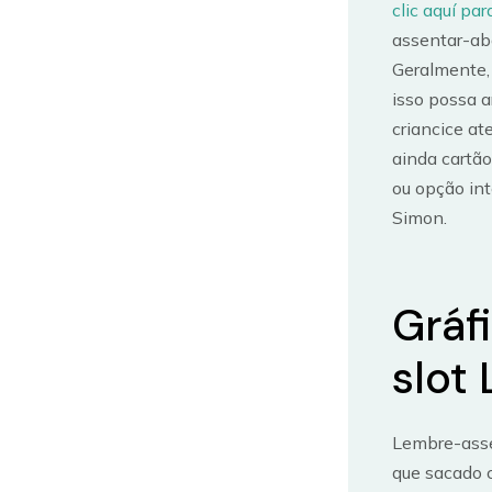
clic aquí pa
assentar-aba
Geralmente,
isso possa a
criancice at
ainda cartão
ou opção int
Simon.
Gráf
slot
Lembre-asse
que sacado 