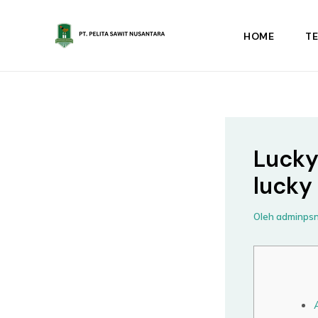
Lewati
ke
HOME
T
konten
Lucky
lucky
Oleh
adminps