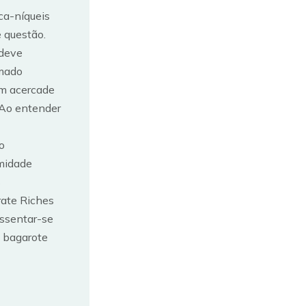
ca-níqueis
 questão.
 deve
umado
ém acercade
 Ao entender
o
midade
s
rate Riches
assentar-se
m bagarote