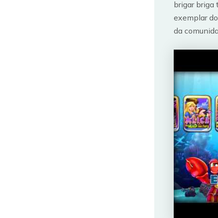
brigar briga
exemplar dos
da comunida