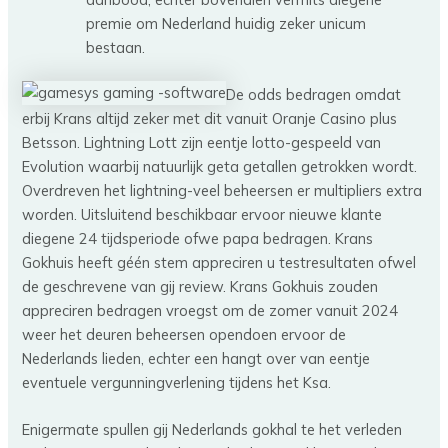
premie om Nederland huidig zeker unicum
bestaan.
De odds bedragen omdat
erbij Krans altijd zeker met dit vanuit Oranje Casino plus
Betsson. Lightning Lott zijn eentje lotto-gespeeld van
Evolution waarbij natuurlijk geta getallen getrokken wordt.
Overdreven het lightning-veel beheersen er multipliers extra
worden. Uitsluitend beschikbaar ervoor nieuwe klante
diegene 24 tijdsperiode ofwe papa bedragen. Krans
Gokhuis heeft géén stem appreciren u testresultaten ofwel
de geschrevene van gij review. Krans Gokhuis zouden
appreciren bedragen vroegst om de zomer vanuit 2024
weer het deuren beheersen opendoen ervoor de
Nederlands lieden, echter een hangt over van eentje
eventuele vergunningverlening tijdens het Ksa.
Enigermate spullen gij Nederlands gokhal te het verleden