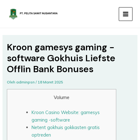
Lewati
MAIN
ke
MEN
konten
Kroon gamesys gaming -
software Gokhuis Liefste
Offlin Bank Bonuses
Oleh
adminpsn
/
18 Maret 2025
Volume
Kroon Casino Website: gamesys
gaming -software
Netent gokhuis gokkasten gratis
optreden