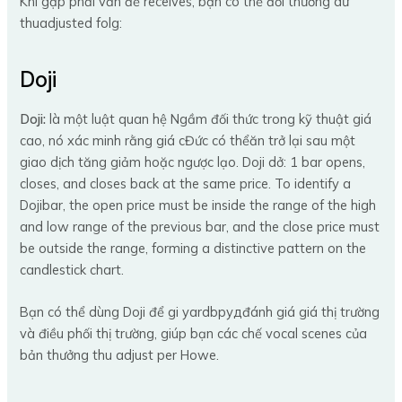
Khi gặp phải vấn đề receives, bạn có thể đổi thưởng dư
thuadjusted folg:
Doji
Doji:
là một luật quan hệ Ngầm đối thức trong kỹ thuật giá
cao, nó xác minh rằng giá cĐức có thểăn trở lại sau một
giao dịch tăng giảm hoặc ngược lạo. Doji dở: 1 bar opens,
closes, and closes back at the same price. To identify a
Dojibar, the open price must be inside the range of the high
and low range of the previous bar, and the close price must
be outside the range, forming a distinctive pattern on the
candlestick chart.
Bạn có thể dùng Doji để gi yardbрудđánh giá giá thị trường
và điều phối thị trường, giúp bạn các chế vocal scenes của
bản thưởng thu adjust per Howe.