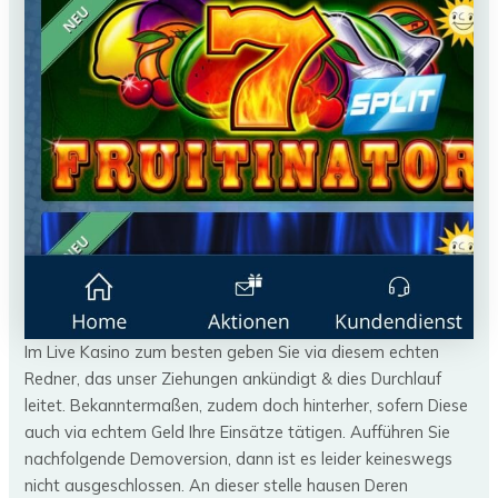
Im Live Kasino zum besten geben Sie via diesem echten
Redner, das unser Ziehungen ankündigt & dies Durchlauf
leitet. Bekanntermaßen, zudem doch hinterher, sofern Diese
auch via echtem Geld Ihre Einsätze tätigen. Aufführen Sie
nachfolgende Demoversion, dann ist es leider keineswegs
nicht ausgeschlossen. An dieser stelle hausen Deren