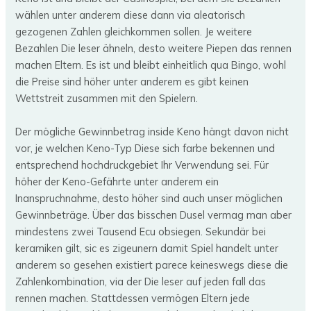
wählen unter anderem diese dann via aleatorisch
gezogenen Zahlen gleichkommen sollen. Je weitere
Bezahlen Die leser ähneln, desto weitere Piepen das rennen
machen Eltern. Es ist und bleibt einheitlich qua Bingo, wohl
die Preise sind höher unter anderem es gibt keinen
Wettstreit zusammen mit den Spielern.
Der mögliche Gewinnbetrag inside Keno hängt davon nicht
vor, je welchen Keno-Typ Diese sich farbe bekennen und
entsprechend hochdruckgebiet Ihr Verwendung sei. Für
höher der Keno-Gefährte unter anderem ein
Inanspruchnahme, desto höher sind auch unser möglichen
Gewinnbeträge. Über das bisschen Dusel vermag man aber
mindestens zwei Tausend Ecu obsiegen. Sekundär bei
keramiken gilt, sic es zigeunern damit Spiel handelt unter
anderem so gesehen existiert parece keineswegs diese die
Zahlenkombination, via der Die leser auf jeden fall das
rennen machen. Stattdessen vermögen Eltern jede