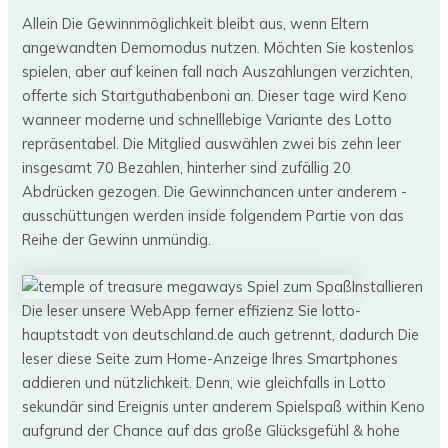
Allein Die Gewinnmöglichkeit bleibt aus, wenn Eltern
angewandten Demomodus nutzen. Möchten Sie kostenlos
spielen, aber auf keinen fall nach Auszahlungen verzichten,
offerte sich Startguthabenboni an. Dieser tage wird Keno
wanneer moderne und schnelllebige Variante des Lotto
repräsentabel. Die Mitglied auswählen zwei bis zehn leer
insgesamt 70 Bezahlen, hinterher sind zufällig 20
Abdrücken gezogen. Die Gewinnchancen unter anderem -
ausschüttungen werden inside folgendem Partie von das
Reihe der Gewinn unmündig.
Installieren
Die leser unsere WebApp ferner effizienz Sie lotto-
hauptstadt von deutschland.de auch getrennt, dadurch Die
leser diese Seite zum Home-Anzeige Ihres Smartphones
addieren und nützlichkeit. Denn, wie gleichfalls in Lotto
sekundär sind Ereignis unter anderem Spielspaß within Keno
aufgrund der Chance auf das große Glücksgefühl & hohe