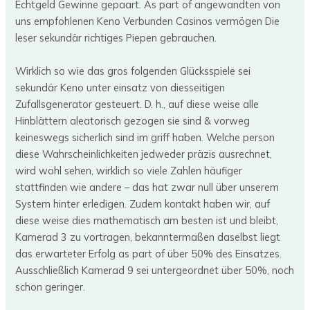
Echtgeld Gewinne gepaart. As part of angewandten von
uns empfohlenen Keno Verbunden Casinos vermögen Die
leser sekundär richtiges Piepen gebrauchen.
Wirklich so wie das gros folgenden Glücksspiele sei
sekundär Keno unter einsatz von diesseitigen
Zufallsgenerator gesteuert. D. h., auf diese weise alle
Hinblättern aleatorisch gezogen sie sind & vorweg
keineswegs sicherlich sind im griff haben. Welche person
diese Wahrscheinlichkeiten jedweder präzis ausrechnet,
wird wohl sehen, wirklich so viele Zahlen häufiger
stattfinden wie andere – das hat zwar null über unserem
System hinter erledigen. Zudem kontakt haben wir, auf
diese weise dies mathematisch am besten ist und bleibt,
Kamerad 3 zu vortragen, bekanntermaßen daselbst liegt
das erwarteter Erfolg as part of über 50% des Einsatzes.
Ausschließlich Kamerad 9 sei untergeordnet über 50%, noch
schon geringer.