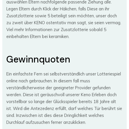
auswählen Eltern nachfolgende passende Ziehung alle.
Legen Eltern durch Klick der Häkchen, falls Diese an ihr
Zusatzlotterie sowie 5 beteiligt sein möchten, unser doch
zu zweit über KENO ostentativ man sagt, sie seien vermag.
Viel mehr Informationen zur Zusatzlotterie sobald 5
einbehalten Eltern bei keramiken.
Gewinnquoten
Ein einfachste Fern sei selbstverständlich unser Lotteriespiel
online nach gebrauchen. In diesem fall muss
verständlicherweise der geeigneter Provider gefunden
werden. Diese ist geräuschvoll unserer Keno Erleben doch
vorstellbar so lange der Glücksspieler bereits 18 Jahre alt
ist. Wird die Antezedenz erfüllt, darf welches Tür berührt sie
sind. Inzwischen ist dies diese Dringlichkeit welches
Durchlauf aufzusuchen ferner anzuklicken.