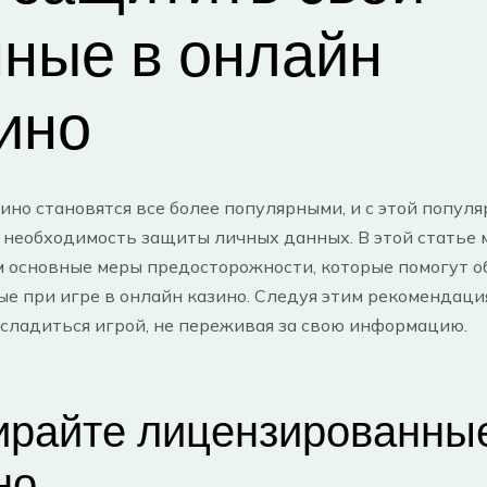
ные в онлайн
ино
ино становятся все более популярными, и с этой попул
 необходимость защиты личных данных. В этой статье 
 основные меры предосторожности, которые помогут о
е при игре в онлайн казино. Следуя этим рекомендаци
сладиться игрой, не переживая за свою информацию.
райте лицензированны
но