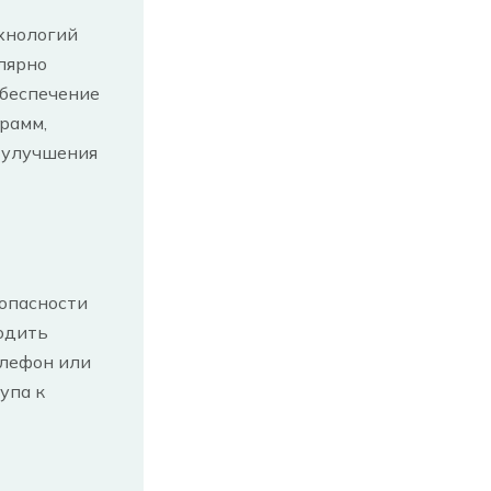
хнологий
лярно
обеспечение
рамм,
 улучшения
опасности
водить
елефон или
упа к