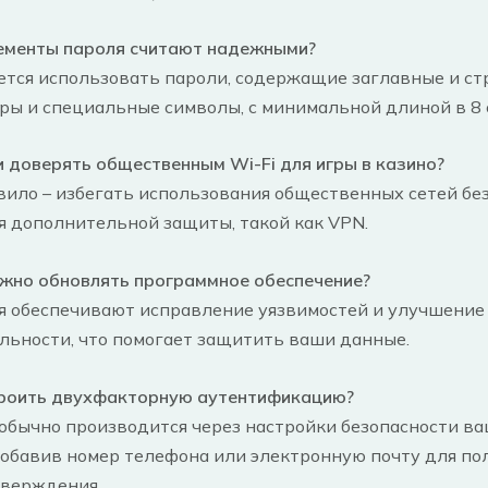
лементы пароля считают надежными?
тся использовать пароли, содержащие заглавные и с
ры и специальные символы, с минимальной длиной в 8 
и доверять общественным Wi-Fi для игры в казино?
ило – избегать использования общественных сетей бе
 дополнительной защиты, такой как VPN.
ужно обновлять программное обеспечение?
 обеспечивают исправление уязвимостей и улучшение
ьности, что помогает защитить ваши данные.
троить двухфакторную аутентификацию?
обычно производится через настройки безопасности в
добавив номер телефона или электронную почту для по
тверждения.