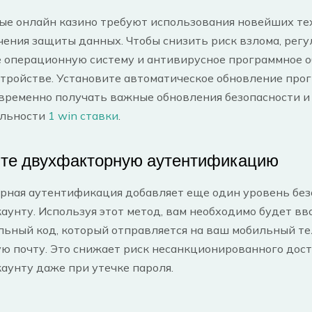
ые онлайн казино требуют использования новейших те
чения защиты данных. Чтобы снизить риск взлома, регу
 операционную систему и антивирусное программное 
стройстве. Установите автоматическое обновление прог
временно получать важные обновления безопасности и
льности
1 win ставки
.
те двухфакторную аутентификацию
рная аутентификация добавляет еще один уровень без
аунту. Используя этот метод, вам необходимо будет в
ьный код, который отправляется на ваш мобильный т
ю почту. Это снижает риск несанкционированного дост
аунту даже при утечке пароля.