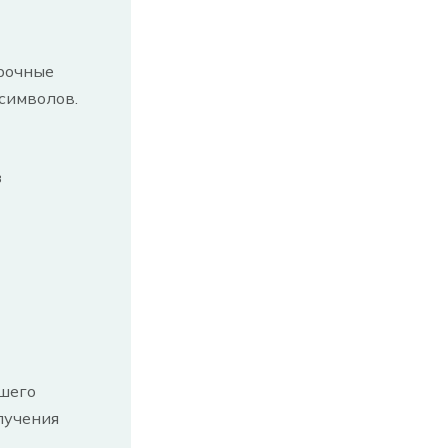
трочные
символов.
з
ашего
лучения