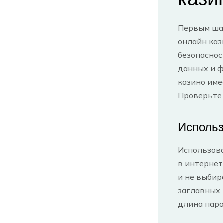
Первым ша
онлайн каз
безопаснос
данных и ф
казино име
Проверьте 
Использ
Использова
в интернет
и не выбир
заглавных 
длина паро