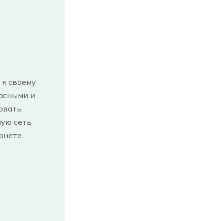
 к своему
пасными и
овать
ную сеть
рнете.