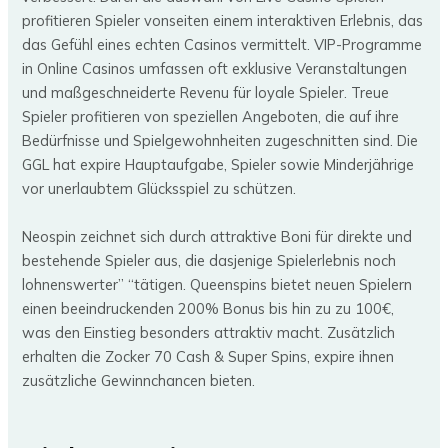
profitieren Spieler vonseiten einem interaktiven Erlebnis, das
das Gefühl eines echten Casinos vermittelt. VIP-Programme
in Online Casinos umfassen oft exklusive Veranstaltungen
und maßgeschneiderte Revenu für loyale Spieler. Treue
Spieler profitieren von speziellen Angeboten, die auf ihre
Bedürfnisse und Spielgewohnheiten zugeschnitten sind. Die
GGL hat expire Hauptaufgabe, Spieler sowie Minderjährige
vor unerlaubtem Glücksspiel zu schützen.
Neospin zeichnet sich durch attraktive Boni für direkte und
bestehende Spieler aus, die dasjenige Spielerlebnis noch
lohnenswerter” “tätigen. Queenspins bietet neuen Spielern
einen beeindruckenden 200% Bonus bis hin zu zu 100€,
was den Einstieg besonders attraktiv macht. Zusätzlich
erhalten die Zocker 70 Cash & Super Spins, expire ihnen
zusätzliche Gewinnchancen bieten.