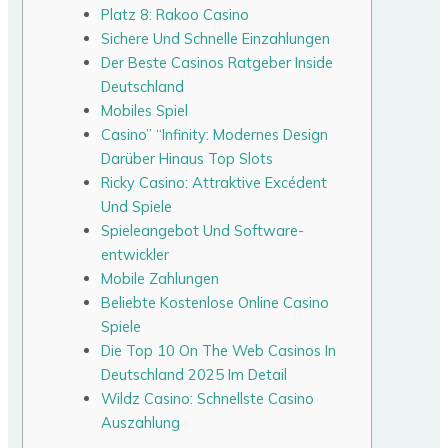
Platz 8: Rakoo Casino
Sichere Und Schnelle Einzahlungen
Der Beste Casinos Ratgeber Inside
Deutschland
Mobiles Spiel
Casino” “Infinity: Modernes Design
Darüber Hinaus Top Slots
Ricky Casino: Attraktive Excédent
Und Spiele
Spieleangebot Und Software-
entwickler
Mobile Zahlungen
Beliebte Kostenlose Online Casino
Spiele
Die Top 10 On The Web Casinos In
Deutschland 2025 Im Detail
Wildz Casino: Schnellste Casino
Auszahlung