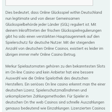
Dies bedeutet, dass Online Glücksspiel within Deutschland
nun legitimate und von dieser Gemeinsamen
Glücksspielbehörde jeder Länder (GGL) reguliert ist. Mit
deinem Inkrafttreten der frischen Glücksspielregulierungen
gibt ha sido einen verstärkten Hauptaugenmerk auf den
Spielerschutz für deutsche Nutzer. Mit der steigenden
Anzahl von deutschen Online Casinos, existiert es leider im
übrigen immer mehr Online Casino Betrug.
Merkur Spielautomaten gehören zu den bekanntesten Slots
im On-line Casino und kein Anbieter hat eine bessere
Auswahl wie die Online Spielothek des deutschen
Herstellers. Ein seriöses On line casino erkennt man the einer
deutschen Lizenz, Spielerschutzmaßnahmen und
unkomplizierten Zahlungsmethoden. Für Spieler in
deutschen On the web Casinos sind schnelle Auszahlungen
genauso bedeutend wie Einzahlungen. Lizenzierten Casinos