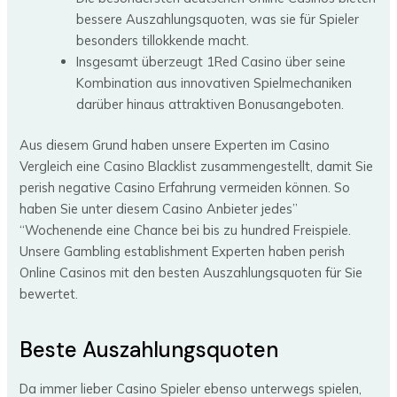
bessere Auszahlungsquoten, was sie für Spieler
besonders tillokkende macht.
Insgesamt überzeugt 1Red Casino über seine
Kombination aus innovativen Spielmechaniken
darüber hinaus attraktiven Bonusangeboten.
Aus diesem Grund haben unsere Experten im Casino
Vergleich eine Casino Blacklist zusammengestellt, damit Sie
perish negative Casino Erfahrung vermeiden können. So
haben Sie unter diesem Casino Anbieter jedes”
“Wochenende eine Chance bei bis zu hundred Freispiele.
Unsere Gambling establishment Experten haben perish
Online Casinos mit den besten Auszahlungsquoten für Sie
bewertet.
Beste Auszahlungsquoten
Da immer lieber Casino Spieler ebenso unterwegs spielen,