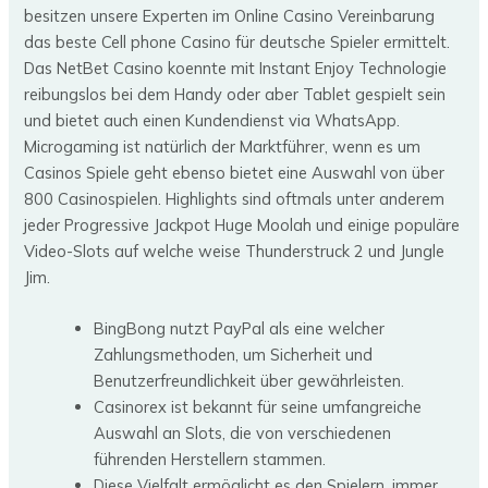
besitzen unsere Experten im Online Casino Vereinbarung
das beste Cell phone Casino für deutsche Spieler ermittelt.
Das NetBet Casino koennte mit Instant Enjoy Technologie
reibungslos bei dem Handy oder aber Tablet gespielt sein
und bietet auch einen Kundendienst via WhatsApp.
Microgaming ist natürlich der Marktführer, wenn es um
Casinos Spiele geht ebenso bietet eine Auswahl von über
800 Casinospielen. Highlights sind oftmals unter anderem
jeder Progressive Jackpot Huge Moolah und einige populäre
Video-Slots auf welche weise Thunderstruck 2 und Jungle
Jim.
BingBong nutzt PayPal als eine welcher
Zahlungsmethoden, um Sicherheit und
Benutzerfreundlichkeit über gewährleisten.
Casinorex ist bekannt für seine umfangreiche
Auswahl an Slots, die von verschiedenen
führenden Herstellern stammen.
Diese Vielfalt ermöglicht es den Spielern, immer