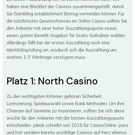
haben eine Blacklist der Casinos zusammengestellt, damit
Sie Gambling establishment Betrug vermeiden können. Für
die nützlichsten Gewinnchancen im Online Casino sollten Sie
den Anbieter mit einer hoher Auszahlungsquote sowie
einem gutem Benefit Angebot für Gratis Guthaben wählen.
Allerdings fällt bei der ersten Auszahlung noch eine
Identitätsprüfung an, wodurch sich die Auszahlung um
weitere 1-3 Werktage verzögern muss.
Platz 1: North Casino
Zu den wichtigsten Kriterien gehören Sicherheit,
Lizenzierung, Spielauswahl sowie Bank Methoden. Um Ihre
Chancen auf Gewinne zu maximieren, sollten Sie sich diese
woche für den Anbieter mit der besten Auszahlungsquote
entscheiden. Jakob schreibt seit 2015 für CasinoOnline. para
und hat seitdem bereits unzählige Casinos auf Herz ebenso