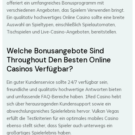
offeriert ein umfangreiches Bonusprogramm mit
verschiedenen Angeboten, das Spielern Verwenden bringt.
Ein qualitativ hochwertiges Online Casino sollte eine breite
Auswahl an Spieltypen, einschließlich Spielautomaten,
Tischspielen und Live-Casino-Angeboten, bereitstellen.
Welche Bonusangebote Sind
Throughout Den Besten Online
Casinos Verfügbar?
Ein guter Kundenservice sollte 24/7 verfügbar sein,
freundliche und qualitativ hochwertige Antworten bieten
und umfassende FAQ-Bereiche haben. 1Red Casino hebt
sich über herausragenden Kundensupport sowie ein
abwechslungsreiches Spielerlebnis hervor. Vulkan Vegas
erfüllt die Testkriterien für ein optimales mobiles Casino
ebenso stellt sicher, dass Spieler auch unterwegs ein
großartiges Spielerlebnis haben.