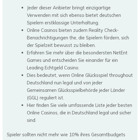
Jeder dieser Anbieter bringt einzigartige
Verwenden mit sich ebenso bietet deutschen
Spielern erstklassige Unterhaltung.
Online Casinos bieten zudem Reality Check-
Benachrichtigungen the, die Spielern fördern, sich
der Spielzeit bewusst zu bleiben.
Erfahren Sie mehr über die besondersten NetEnt
Games und entscheiden Sie einander für ein
Leading Echtgeld Casino.
Dies bedeutet, wenn Online Glücksspiel throughout
Deutschland nun legal und von jeder
Gemeinsamen Glücksspielbehörde jeder Länder
(GGL) reguliert ist.
Hier finden Sie viele umfassende Liste jeder besten
Online Casinos, die in Deutschland legal und sicher
sind.
Spieler sollten nicht mehr wie 10% ihres Gesamtbudgets