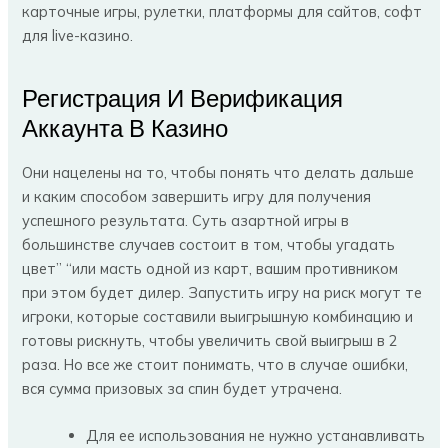
карточные игры, рулетки, платформы для сайтов, софт
для live-казино.
Регистрация И Верификация
Аккаунта В Казино
Они нацелены на то, чтобы понять что делать дальше
и каким способом завершить игру для получения
успешного результата. Суть азартной игры в
большинстве случаев состоит в том, чтобы угадать
цвет” “или масть одной из карт, вашим противником
при этом будет дилер. Запустить игру на риск могут те
игроки, которые составили выигрышную комбинацию и
готовы рискнуть, чтобы увеличить свой выигрыш в 2
раза. Но все же стоит понимать, что в случае ошибки,
вся сумма призовых за спин будет утрачена.
Для ее использования не нужно устанавливать