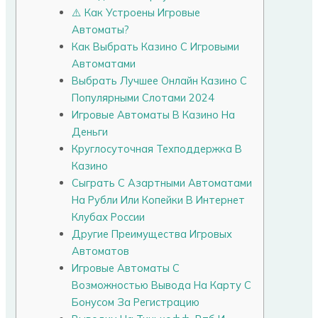
⚠️ Как Устроены Игровые
Автоматы?
Как Выбрать Казино С Игровыми
Автоматами
Выбрать Лучшее Онлайн Казино С
Популярными Слотами 2024
Игровые Автоматы В Казино На
Деньги
Круглосуточная Техподдержка В
Казино
Сыграть С Азартными Автоматами
На Рубли Или Копейки В Интернет
Клубах России
Другие Преимущества Игровых
Автоматов
Игровые Автоматы С
Возможностью Вывода На Карту С
Бонусом За Регистрацию