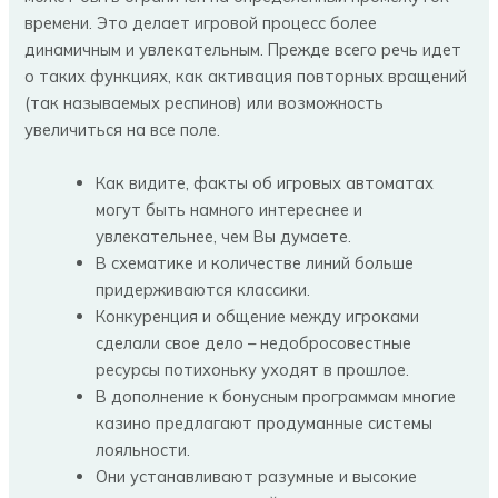
времени. Это делает игровой процесс более
динамичным и увлекательным. Прежде всего речь идет
о таких функциях, как активация повторных вращений
(так называемых респинов) или возможность
увеличиться на все поле.
Как видите, факты об игровых автоматах
могут быть намного интереснее и
увлекательнее, чем Вы думаете.
В схематике и количестве линий больше
придерживаются классики.
Конкуренция и общение между игроками
сделали свое дело – недобросовестные
ресурсы потихоньку уходят в прошлое.
В дополнение к бонусным программам многие
казино предлагают продуманные системы
лояльности.
Они устанавливают разумные и высокие