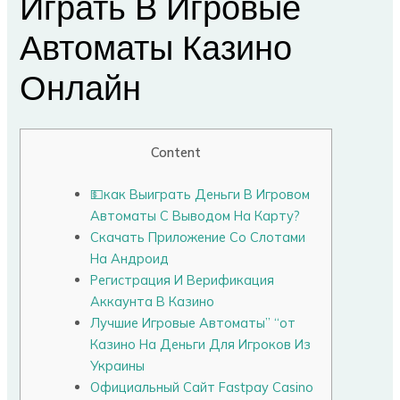
Играть В Игровые
Автоматы Казино
Онлайн
Content
💵как Выиграть Деньги В Игровом
Автоматы С Выводом На Карту?
Скачать Приложение Со Слотами
На Андроид
Регистрация И Верификация
Аккаунта В Казино
Лучшие Игровые Автоматы” “от
Казино На Деньги Для Игроков Из
Украины
Официальный Сайт Fastpay Casino