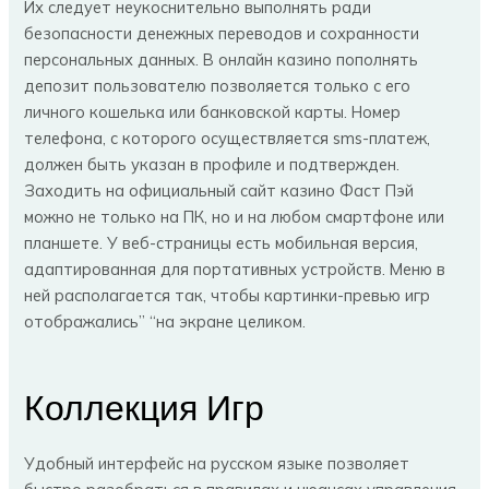
Их следует неукоснительно выполнять ради
безопасности денежных переводов и сохранности
персональных данных. В онлайн казино пополнять
депозит пользователю позволяется только с его
личного кошелька или банковской карты. Номер
телефона, с которого осуществляется sms-платеж,
должен быть указан в профиле и подтвержден.
Заходить на официальный сайт казино Фаст Пэй
можно не только на ПК, но и на любом смартфоне или
планшете. У веб-страницы есть мобильная версия,
адаптированная для портативных устройств. Меню в
ней располагается так, чтобы картинки-превью игр
отображались” “на экране целиком.
Коллекция Игр
Удобный интерфейс на русском языке позволяет