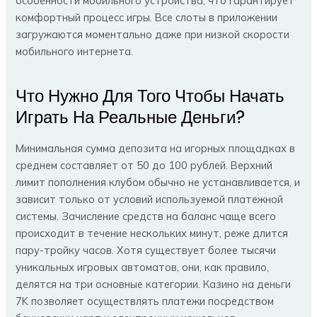
особенности мобильного устройства, что гарантирует
комфортный процесс игры. Все слоты в приложении
загружаются моментально даже при низкой скорости
мобильного интернета.
Что Нужно Для Того Чтобы Начать
Играть На Реальные Деньги?
Минимальная сумма депозита на игорных площадках в
среднем составляет от 50 до 100 рублей. Верхний
лимит пополнения клубом обычно не устанавливается, и
зависит только от условий используемой платежной
системы. Зачисление средств на баланс чаще всего
происходит в течение нескольких минут, реже длится
пару-тройку часов. Хотя существует более тысячи
уникальных игровых автоматов, они, как правило,
делятся на три основные категории. Казино на деньги
7K позволяет осуществлять платежи посредством