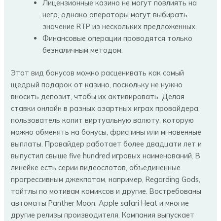
Лицензионные казино не могут повлиять на
него, однако операторы могут выбирать
значение RTP из нескольких предложенных.
Финансовые операции проводятся только
безналичным методом.
Этот вид бонусов можно расценивать как самый
щедрый подарок от казино, поскольку не нужно
вносить депозит, чтобы их активировать. Делая
ставки онлайн в разных азартных играх провайдера,
пользователь копит виртуальную валюту, которую
можно обменять на бонусы, фриспины или мгновенные
выплаты. Провайдер работает более двадцати лет и
выпустил свыше five hundred игровых наименований. В
линейке есть серии видеослотов, объединенные
прогрессивным джекпотом, например, Regarding Gods,
тайтлы по мотивам комиксов и другие. Востребованы
автоматы Panther Moon, Apple safari Heat и многие
другие релизы производителя. Компания выпускает