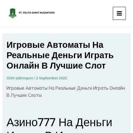
Lewati
MAIN
ke
MEN
konten
Игровые Автоматы На
Реальные Деньги Играть
Онлайн В Лучшие Слот
Oleh
adminpsn
/
2 September 2022
Игровые Автоматы На Реальные Деньги Играть Онлайн
В Лучшие Слоты
Азино777 На Деньги ️