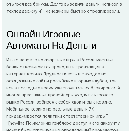
отыграл все бонусы. Долго выводили деньги, написал в
техподдержку и” “менеджеры быстро отреагировали.
Онлайн Игровые
Автоматы На Деньги
Из-за запрета на азартные игры в России, местные
банки отказываются проводить транзакции в
интернет казино. Трудности есть и с входом на
официальные сайты российских игорных клубов, так
как в последнее время ужесточились их блокировки. А
многие престижные провайдеры уходят с игрового
рынка России, забирая с собой свои игры с казино.
Мобильное казино на реальные деньги 7K
придерживается политики ответственной игры.”
“[newline]По желанию гэмблера доступ к его аккаунту
может быть ограничен на определенный промежуток