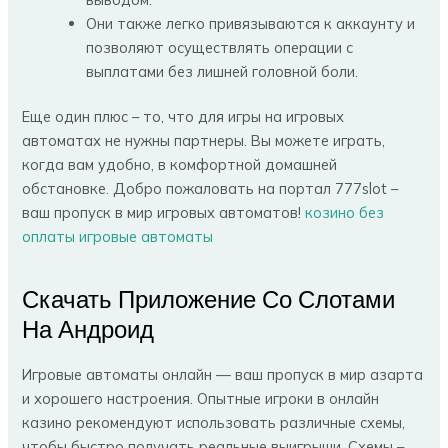
Они также легко привязываются к аккаунту и
позволяют осуществлять операции с
выплатами без лишней головной боли.
Еще один плюс – то, что для игры на игровых
автоматах не нужны партнеры. Вы можете играть,
когда вам удобно, в комфортной домашней
обстановке. Добро пожаловать на портал 777slot –
ваш пропуск в мир игровых автоматов!
козино без
оплаты игровые автоматы
Скачать Приложение Со Слотами
На Андроид
Игровые автоматы онлайн — ваш пропуск в мир азарта
и хорошего настроения. Опытные игроки в онлайн
казино рекомендуют использовать различные схемы,
чтобы быстро получать реальные выигрыши. Схемы –