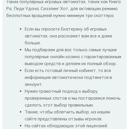
таких популярных игровых автоматах, таких как Книга
Ра, Леди Удача, Сиззлинг Хот, для активации режима
бесплатных вращений нужно минимум три скаттера.
Если вы спросите Екатерину об игровых
автоматах, она расскажет вам все и даже
больше.
Мы подбираем для вас только самые лучшие
популярные онлайн казино с гарантированным
выводом средств и делаем их полный обзор.
Если есть готовый личный кабинет, то вся
информация автоматически подтянется в
аккаунт.
Нужен грамотный подход к выбору
проверенных слотов и мы постараемся помочь
сделать этот выбор правильным.
Также, чтобы облегчить выбор, на нашем
сайте представлены отзывы игроков.
На сайтах обладающих этой лицензией