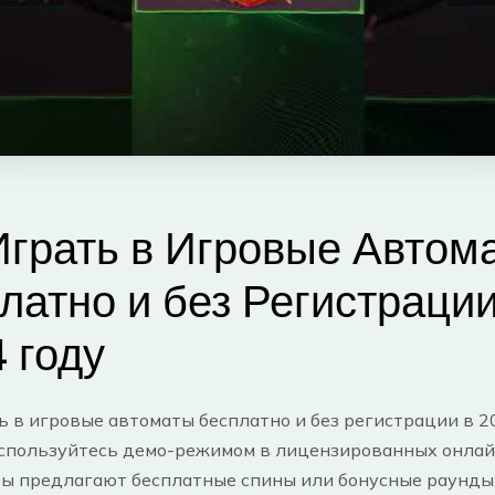
Играть в Игровые Автом
латно и без Регистрации
 году
ь в игровые автоматы бесплатно и без регистрации в 2
спользуйтесь демо-режимом в лицензированных онлай
ы предлагают бесплатные спины или бонусные раунды