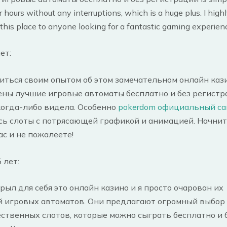
or hours without any interruptions, which is a huge plus. I high
his place to anyone looking for a fantastic gaming experien
ет:
иться своим опытом об этом замечательном онлайн кази
ны лучшие игровые автоматы бесплатно и без регистр
когда-либо видела. Особенно
pokerdom официальный са
ь слоты с потрясающей графикой и анимацией. Начнит
ас и не пожалеете!
 лет:
крыл для себя это онлайн казино и я просто очарован их
 игровых автоматов. Они предлагают огромный выбор
ственных слотов, которые можно сыграть бесплатно и 