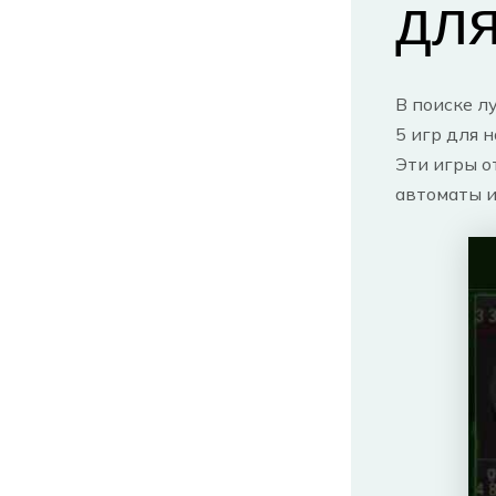
дл
В поиске л
5 игр для н
Эти игры о
автоматы и