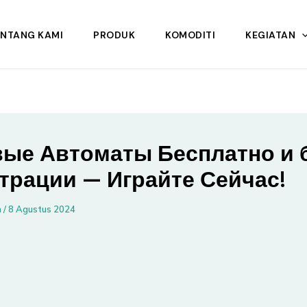
ENTANG KAMI
PRODUK
KOMODITI
KEGIATAN
ые Автоматы Бесплатно и 
трации — Играйте Сейчас!
n
/
8 Agustus 2024