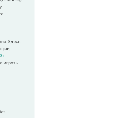
ly
ce.
но. Здесь
ации,
йт
е играть
без