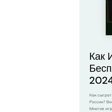
Как 
Бесп
2024
Как сыграт
России? Во
Многие игр