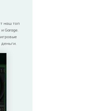
т наш топ
 и Garage.
 игровые
 деньги.