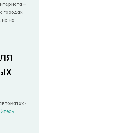
нтернета –
х городах
 но не
для
ых
автоматах?
ойтесь