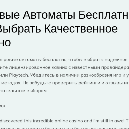
вые Автоматы Бесплатн
Выбрать Качественное
но
игровые автоматы бесплатно, чтобы выбрать надежное 
ите лицензированное казино с известными провайдера
 или Playtech. Убедитесь в наличии разнообразия игр и
методах. Не забудьте проверить рейтинги и отзывы и
нчательным выбором.
да:
 discovered this incredible online casino and I’m still in awe! 
of игровые автоматы бесплатно и без регистрации is simpl