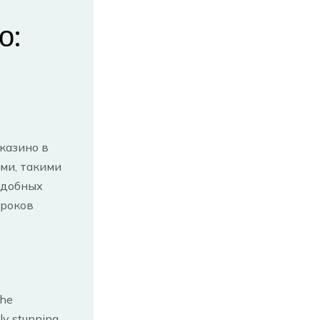
о:
казино в
ми, такими
 удобных
гроков
The
y stunning.