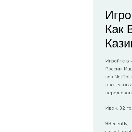
Игро
Как 
Кази
Играйте в 
России. Ищ
как NetEnt
платежных 
перед око
Иван, 32 го
ЯRecently, I
collection 