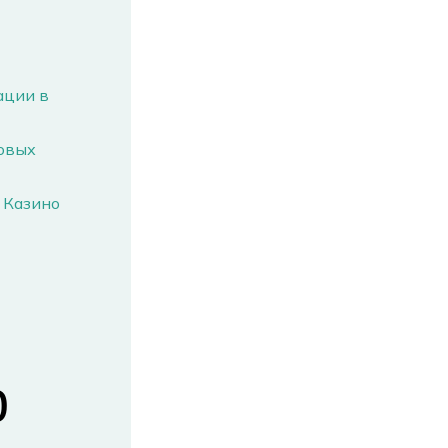
ации в
ровых
 Казино
р