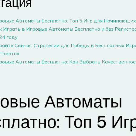
гация
ровые Автоматы Бесплатно: Топ 5 Игр для Начинающих
к Играть в Игровые Автоматы Бесплатно и без Регистр
24 году
райте Сейчас: Стратегии для Победы в Бесплатных Иг
томатах
ровые Автоматы Бесплатно: Как Выбрать Качественное
ровые Автоматы
платно: Топ 5 Иг