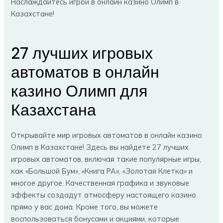
Наслаждайтесь игрой в онлайн казино Олимп в
Казахстане!
27 лучших игровых
автоматов в онлайн
казино Олимп для
Казахстана
Открывайте мир игровых автоматов в онлайн казино
Олимп в Казахстане! Здесь вы найдете 27 лучших
игровых автоматов, включая такие популярные игры,
как «Большой Бум», «Книга РА», «Золотая Клетка» и
многое другое. Качественная графика и звуковые
эффекты создадут атмосферу настоящего казино
прямо у вас дома. Кроме того, вы можете
воспользоваться бонусами и акциями, которые