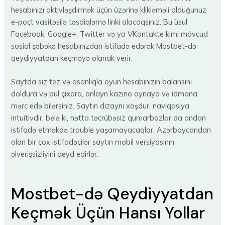
hesabınızı aktivləşdirmək üçün üzərinə klikləməli olduğunuz
e-poçt vasitəsilə təsdiqləmə linki alacaqsınız. Bu üsul
Facebook, Google+, Twitter və ya VKontakte kimi mövcud
sosial şəbəkə hesabınızdan istifadə edərək Mostbet-də
qeydiyyatdan keçməyə olanak verir.
Saytda siz tez və asanlıqla oyun hesabınızın balansını
doldura və pul çıxara, onlayn kazino oynaya və idmana
mərc edə bilərsiniz. Saytın dizaynı xoşdur, naviqasiya
intuitivdir, belə ki, hətta təcrübəsiz qumarbazlar da ondan
istifadə etməkdə trouble yaşamayacaqlar. Azərbaycandan
olan bir çox istifadəçilər saytın mobil versiyasının
əlverişsizliyini qeyd edirlər.
Mostbet-də Qeydiyyatdan
Keçmək Üçün Hansı Yollar