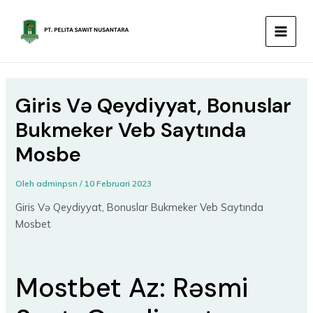
Lewati
MAIN
ke
MEN
konten
Giris Və Qeydiyyat, Bonuslar
Bukmeker Veb Saytında
Mosbe
Oleh
adminpsn
/
10 Februari 2023
Giris Və Qeydiyyat, Bonuslar Bukmeker Veb Saytında
Mosbet
Mostbet Az: Rəsmi