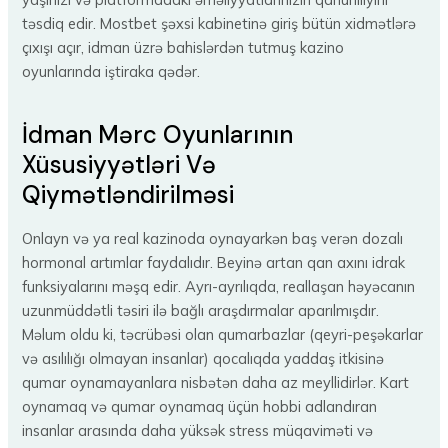
təsdiq edir. Mostbet şəxsi kabinetinə giriş bütün xidmətlərə
çıxışı açır, idman üzrə bahislərdən tutmuş kazino
oyunlarında iştiraka qədər.
İdman Mərc Oyunlarının
Xüsusiyyətləri Və
Qiymətləndirilməsi
Onlayn və ya real kazinoda oynayarkən baş verən dozalı
hormonal artımlar faydalıdır. Beyinə artan qan axını idrak
funksiyalarını məşq edir. Ayrı-ayrılıqda, reallaşan həyəcanın
uzunmüddətli təsiri ilə bağlı araşdırmalar aparılmışdır.
Məlum oldu ki, təcrübəsi olan qumarbazlar (qeyri-peşəkarlar
və asılılığı olmayan insanlar) qocalıqda yaddaş itkisinə
qumar oynamayanlara nisbətən daha az meyllidirlər. Kart
oynamaq və qumar oynamaq üçün hobbi adlandıran
insanlar arasında daha yüksək stress müqaviməti və