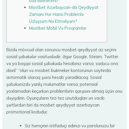
Edə Bilərəmmi?
Mostbet Azərbaycan-da Qeydiyyat
Zamanı Hər Hansı Problemlə
Üzləşsəm Nə Etməliyəm?
Mostbet Mobil Və Proqramlar
Bizdə mövcud olan sonuncu mosbet qeydiyyat az seçimi
sosial şəbəkələr vasitəsilədir. Əgər Google, Steam, Twitter
və ya başqa sosial şəbəkədə hesabınız varsa, sadəcə ona
daxil” “olun və mosbet bukmeker kontorunun saytında
avtomatik olaraq şəxsi hesab yaradılacaq. Sosial
şəbəkənizdə yanlış məlumatlar varsa, potensial
yoxlamadan keçərkən problemlərin qarşısını almaq üçün onu
dəyişdirin. Oyunçuların tez-tez unutduqları ən vacib
şərtlərdən biri də mosbet qeydiyyat azerbaycan
promotional kodudur.
Siz həmçinin istifadəçi adınızı və parolunuzu bir