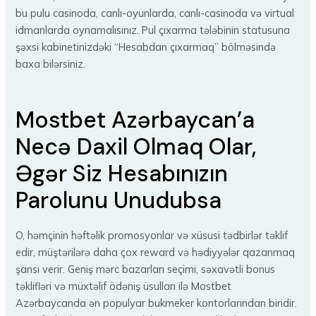
bu pulu casinoda, canlı-oyunlarda, canlı-casinoda və virtual
idmanlarda oynamalısınız. Pul çıxarma tələbinin statusuna
şəxsi kabinetinizdəki “Hesabdan çıxarmaq” bölməsində
baxa bilərsiniz.
Mostbet Azərbaycan’a
Necə Daxil Olmaq Olar,
Əgər Siz Hesabınızın
Parolunu Unudubsa
O, həmçinin həftəlik promosyonlar və xüsusi tədbirlər təklif
edir, müştərilərə daha çox reward və hədiyyələr qazanmaq
şansı verir. Geniş mərc bazarları seçimi, səxavətli bonus
təklifləri və müxtəlif ödəniş üsulları ilə Mostbet
Azərbaycanda ən populyar bukmeker kontorlarından biridir.