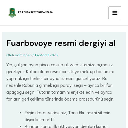
Lewati
MAIN
ke
MEN
konten
Fuarbovoye resmi dergiyi al
Oleh
adminpsn
/
14 Maret 2025
Yer, çalışan ayna pinco casino al, web sitemize açmanız
gerekiyor. Kullanıcıların resmi bir siteye mektup tanıtımını
yapmak için herkes bir ayna listesini güncelliyoruz. Bu
nedenle Robun’a girmek için parayı seçin – ayrıca bir fon
apagogu seçin.
Tutarın tamamını enjekte edin ve ayrıca
fonların geri çekilme türlerinde ödeme prosedürünü seçin.
Erişim karar verirseniz, Tanrı fikri resmi sitenin
dışında emretti.
Bundan sonra, ilk aktivasyon diyalog kumar