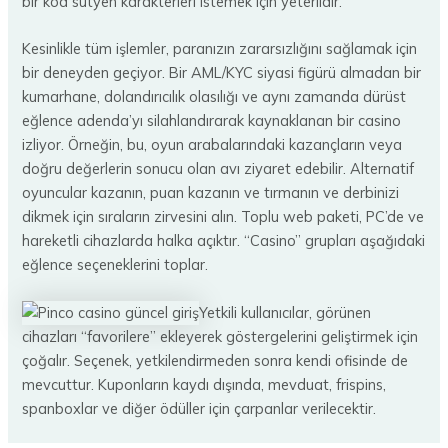
bir kod sütyen karakterleri istemek için yeterlidir.
Kesinlikle tüm işlemler, paranızın zararsızlığını sağlamak için
bir deneyden geçiyor. Bir AML/KYC siyasi figürü almadan bir
kumarhane, dolandırıcılık olasılığı ve aynı zamanda dürüst
eğlence adenda’yı silahlandırarak kaynaklanan bir casino
izliyor. Örneğin, bu, oyun arabalarındaki kazançların veya
doğru değerlerin sonucu olan avı ziyaret edebilir. Alternatif
oyuncular kazanın, puan kazanın ve tırmanın ve derbinizi
dikmek için sıraların zirvesini alın. Toplu web paketi, PC’de ve
hareketli cihazlarda halka açıktır. “Casino” grupları aşağıdaki
eğlence seçeneklerini toplar.
Yetkili kullanıcılar, görünen
cihazları “favorilere” ekleyerek göstergelerini geliştirmek için
çoğalır. Seçenek, yetkilendirmeden sonra kendi ofisinde de
mevcuttur. Kuponların kaydı dışında, mevduat, frispins,
spanboxlar ve diğer ödüller için çarpanlar verilecektir.