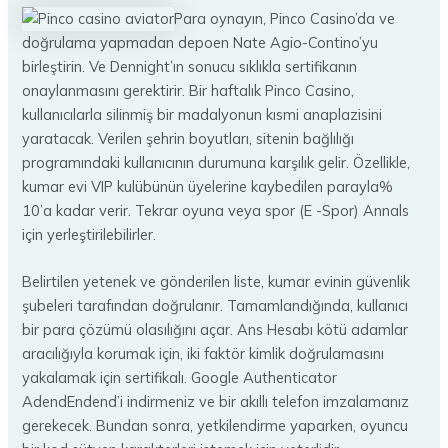
Para oynayın, Pinco Casino’da ve
doğrulama yapmadan depoen Nate Agio-Contino’yu
birleştirin. Ve Dennight’ın sonucu sıklıkla sertifikanın
onaylanmasını gerektirir. Bir haftalık Pinco Casino,
kullanıcılarla silinmiş bir madalyonun kısmi anaplazisini
yaratacak. Verilen şehrin boyutları, sitenin bağlılığı
programındaki kullanıcının durumuna karşılık gelir. Özellikle,
kumar evi VIP kulübünün üyelerine kaybedilen parayla%
10’a kadar verir. Tekrar oyuna veya spor (E -Spor) Annals
için yerleştirilebilirler.
Belirtilen yetenek ve gönderilen liste, kumar evinin güvenlik
şubeleri tarafından doğrulanır. Tamamlandığında, kullanıcı
bir para çözümü olasılığını açar. Ans Hesabı kötü adamlar
aracılığıyla korumak için, iki faktör kimlik doğrulamasını
yakalamak için sertifikalı. Google Authenticator
AdendEndend’i indirmeniz ve bir akıllı telefon imzalamanız
gerekecek. Bundan sonra, yetkilendirme yaparken, oyuncu