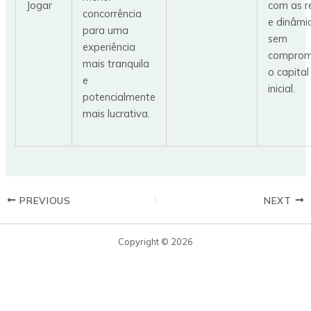
Jogar
com as r
concorrência
e dinâmi
para uma
sem
experiência
comprom
mais tranquila
o capital
e
inicial.
potencialmente
mais lucrativa.
PREVIOUS
NEXT
Copyright © 2026