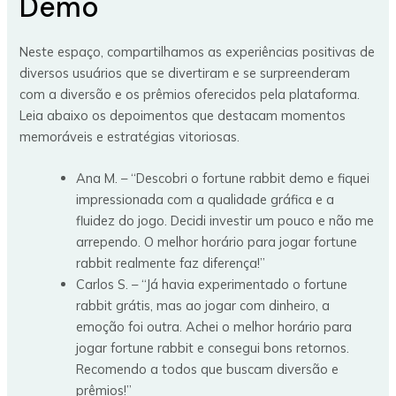
Demo
Neste espaço, compartilhamos as experiências positivas de
diversos usuários que se divertiram e se surpreenderam
com a diversão e os prêmios oferecidos pela plataforma.
Leia abaixo os depoimentos que destacam momentos
memoráveis e estratégias vitoriosas.
Ana M. – “Descobri o fortune rabbit demo e fiquei
impressionada com a qualidade gráfica e a
fluidez do jogo. Decidi investir um pouco e não me
arrependo. O melhor horário para jogar fortune
rabbit realmente faz diferença!”
Carlos S. – “Já havia experimentado o fortune
rabbit grátis, mas ao jogar com dinheiro, a
emoção foi outra. Achei o melhor horário para
jogar fortune rabbit e consegui bons retornos.
Recomendo a todos que buscam diversão e
prêmios!”