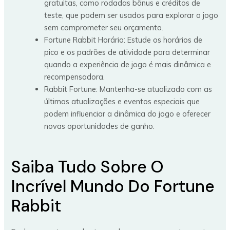
gratuitas, como rodadas bônus e créditos de
teste, que podem ser usados para explorar o jogo
sem comprometer seu orçamento.
Fortune Rabbit Horário: Estude os horários de
pico e os padrões de atividade para determinar
quando a experiência de jogo é mais dinâmica e
recompensadora.
Rabbit Fortune: Mantenha-se atualizado com as
últimas atualizações e eventos especiais que
podem influenciar a dinâmica do jogo e oferecer
novas oportunidades de ganho.
Saiba Tudo Sobre O
Incrível Mundo Do Fortune
Rabbit