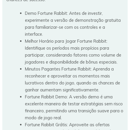
Demo Fortune Rabbit: Antes de investir,
experimente a versão de demonstração gratuita
para familiarizar-se com os controles e a
interface.
Melhor Horário para Jogar Fortune Rabbit:
Identifique os períodos mais propícios para
participar, considerando fatores como volume de
jogadores e disponibilidade de bônus especiais.
Minutos Pagantes Fortune Rabbit: Aprenda a
reconhecer e aproveitar os momentos mais
lucrativos dentro do jogo, quando as chances de
ganhar aumentam significativamente.
Fortune Rabbit Demo: A versão demo é uma
excelente maneira de testar estratégias sem risco
financeiro, permitindo uma transição suave para o
modo de jogo real.
Fortune Rabbit Grátis: Aproveite as ofertas