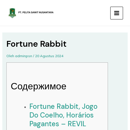
Lewati
MAIN
ke
MEN
konten
Fortune Rabbit
Oleh
adminpsn
/
20 Agustus 2024
Содержимое
Fortune Rabbit, Jogo
Do Coelho, Horários
Pagantes – REVIL