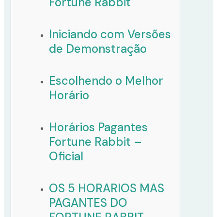
Fortune Rabbit
Iniciando com Versões
de Demonstração
Escolhendo o Melhor
Horário
Horários Pagantes
Fortune Rabbit –
Oficial
OS 5 HORARIOS MAS
PAGANTES DO