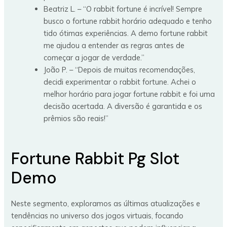
Beatriz L. – “O rabbit fortune é incrível! Sempre
busco o fortune rabbit horário adequado e tenho
tido ótimas experiências. A demo fortune rabbit
me ajudou a entender as regras antes de
começar a jogar de verdade.”
João P. – “Depois de muitas recomendações,
decidi experimentar o rabbit fortune. Achei o
melhor horário para jogar fortune rabbit e foi uma
decisão acertada. A diversão é garantida e os
prêmios são reais!”
Fortune Rabbit Pg Slot
Demo
Neste segmento, exploramos as últimas atualizações e
tendências no universo dos jogos virtuais, focando