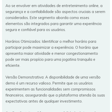
Ao se envolver em atividades de entretenimento online, a
segurança e a confiabilidade são aspectos cruciais a serem
considerados. Este segmento aborda como esses
elementos são integrados para garantir uma experiência
segura e confiável para os usuários.
Horários Otimizados: Identificar o melhor horário para
participar pode maximizar a experiência. O horário que
apresenta maior atividade e menor congestionamento
pode ser mais propício para uma jogatina tranquila e
eficiente.
Versão Demonstrativa: A disponibilidade de uma versão
demo é um recurso valioso. Permite que os usuários
experimentem as funcionalidades sem compromissos
financeiros, assegurando que a plataforma atenda às suas
expectativas antes de qualquer investimento.