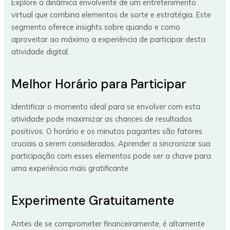
Explore a dinâmica envolvente de um entretenimento
virtual que combina elementos de sorte e estratégia. Este
segmento oferece insights sobre quando e como
aproveitar ao máximo a experiência de participar desta
atividade digital.
Melhor Horário para Participar
Identificar o momento ideal para se envolver com esta
atividade pode maximizar as chances de resultados
positivos. O horário e os minutos pagantes são fatores
cruciais a serem considerados. Aprender a sincronizar sua
participação com esses elementos pode ser a chave para
uma experiência mais gratificante.
Experimente Gratuitamente
Antes de se comprometer financeiramente, é altamente