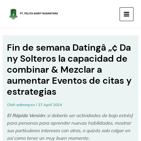
Lewati
MAIN
ke
MEN
konten
Fin de semana Datingâ „¢ Da
ny Solteros la capacidad de
combinar & Mezclar a
aumentar Eventos de citas y
estrategias
Oleh
adminpsn
/
27 April 2024
El Rápido Versión:
si debería ser actividades de bajo estrés}
para personas para aprender nuevas habilidades, mostrar
sus particulares intereses con otros, o quizás solo colgar en
así como tener un muy buen momento .