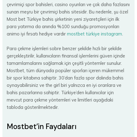
çevrimiçi spor bahisleri, casino oyunları ve çok daha fazlasını
sunan meşru bir çevrimiçi bahis sitesidir. Bu nedenle, şu özel
Most bet Türkiye bahis şirketinin yeni ziyaretçileri için ilk
para yatırma da anında %100 sunduğu promosyonları
animo iyi fırsatı hediye vardır
mostbet türkiye instagram
.
Para çekme işlemleri sobre benzer şekilde hızlı bir şekilde
gerçekleştirilir, kullanıcıların finansal işlemlerini güven içinde
tamamlamalarını sağlamak için çeşitli yöntemler sunulur.
Mostbet, tüm dünyada popüler sporları içeren mükemmel
bir spor kitabına sahiptir. 30’dan fazla spor dalında bahis
oynayabilirsiniz ve the girl biri yalnızca en iyi oranlara ve
bahis pazarlarına sahiptir. Türkiye’den kullanıcılar için
mevcut para çekme yöntemleri ve limitleri aşağıdaki
tabloda gösterilmektedir.
Mostbet’in Faydaları