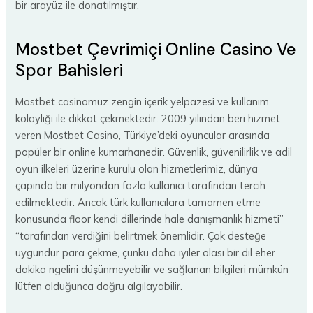
bir arayüz ile donatılmıştır.
Mostbet Çevrimiçi Online Casino Ve
Spor Bahisleri
Mostbet casinomuz zengin içerik yelpazesi ve kullanım
kolaylığı ile dikkat çekmektedir. 2009 yılından beri hizmet
veren Mostbet Casino, Türkiye’deki oyuncular arasında
popüler bir online kumarhanedir. Güvenlik, güvenilirlik ve adil
oyun ilkeleri üzerine kurulu olan hizmetlerimiz, dünya
çapında bir milyondan fazla kullanıcı tarafından tercih
edilmektedir. Ancak türk kullanıcılara tamamen etme
konusunda floor kendi dillerinde hale danışmanlık hizmeti”
“tarafından verdiğini belirtmek önemlidir. Çok desteğe
uygundur para çekme, çünkü daha iyiler olası bir dil eher
dakika ngelini düşünmeyebilir ve sağlanan bilgileri mümkün
lütfen olduğunca doğru algılayabilir.