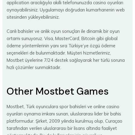
application aracılığıyla akıllı telefonunuzda casino oyunları
oynayabilirsiniz. Uygulamayı doğrudan kumarhanenin web
sitesinden yükleyebilirsiniz.
Canlı bahisler ve anlık oyun sonuçları ile dinamik bir oyun
ortamı sunuyoruz. Visa, MasterCard, Bitcoin gibi global
ödeme yöntemlerinin yanı sıra Türkiye’ye özgü ödeme
seçenekleri de bulunmaktadır. Müşteri hizmetlerimiz,
Mostbet üyelerine 7/24 destek sağlayarak her türlü soruna
hızlı çözümler sunmaktadır.
Other Mostbet Games
Mostbet, Türk oyunculara spor bahisleri ve online casino
oyunları oynama imkanı sunan, uluslararası lider bir bahis
platformudur. Şirket, 2009 yılında kurulmuş olup, Curaçao
tarafından verilen uluslararası bir lisans altında faaliyet