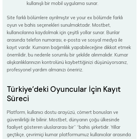
kullanışlı bir mobil uygulama sunar.
Site farklı bölümlere ayrılmıştır ve your ex bölümde farklı
oyun ve bahis seçenekleri sunulmaktadır. Mostbet,
kullanıcılarına kaydolmak için çeşitli yollar sunar. Bunlar
arasında telefon numarası, e-posta ve sosyal medya ile
kayıt vardır. Kumarın bağımlılık yapabileceğine dikkat etmek
önemlidir, bu nedenle sorumlu bir şekilde alınmalıdır. Kumar
alışkanlıklarınızın kontrolünü kaybettiğinizi düşünüyorsanız,
profesyonel yardım almanızı öneririz.
Türkiye’deki Oyuncular İçin Kayıt
Süreci
Platform, kullanıcı dostu arayüzü, cömert bonusları ve
güvenilirliği ile bilinir. Mostbet, dünyanın çoğu ülkesinde
faaliyet gösteren uluslararası bir” “bahis şirketidir. Yıllar
geçtikçe, çevrimiçi kumar platformumuz kullanıcılar arasında