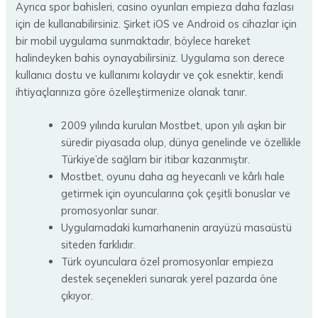
Ayrıca spor bahisleri, casino oyunları empieza daha fazlası
için de kullanabilirsiniz. Şirket iOS ve Android os cihazlar için
bir mobil uygulama sunmaktadır, böylece hareket
halindeyken bahis oynayabilirsiniz. Uygulama son derece
kullanıcı dostu ve kullanımı kolaydır ve çok esnektir, kendi
ihtiyaçlarınıza göre özelleştirmenize olanak tanır.
2009 yılında kurulan Mostbet, upon yılı aşkın bir
süredir piyasada olup, dünya genelinde ve özellikle
Türkiye’de sağlam bir itibar kazanmıştır.
Mostbet, oyunu daha ag heyecanlı ve kârlı hale
getirmek için oyuncularına çok çeşitli bonuslar ve
promosyonlar sunar.
Uygulamadaki kumarhanenin arayüzü masaüstü
siteden farklıdır.
Türk oyunculara özel promosyonlar empieza
destek seçenekleri sunarak yerel pazarda öne
çıkıyor.