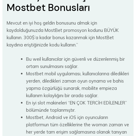
Mostbet Bonusları
Mevcut en iyi hoş geldin bonusunu almak için
kaydolduğunuzda MostBet promosyon kodunu BÜYÜK
kullanın. 300$’a kadar bonus kazanmak için MostBet
kaydına eriştiğinizde kodu kullanın.”
Bu weil kullanıcılar için güvenli ve düzenlenmiş bir
ortam sunulmasını sağlar.
Mostbet mobil uygulaması, kullanıcılarına diledikleri
yerden, diledikleri zaman oyun oynama ve bahis
yapma özgürlüğü sunarak, mobilite empieza
kullanım kolaylığını bir arada sağlar.
En iyi slot makineleri “EN ÇOK TERCİH EDİLENLER”
bölümünde toplanmıştır.
Mostbet, Android ve iOS için oyuncuların
platformun tüm özelliklerine the woman zaman ve
her yerde tam erişim sağlamasına olanak tanıyan