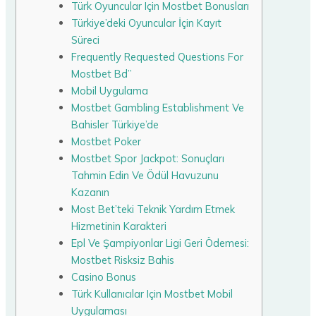
Türk Oyuncular Için Mostbet Bonusları
Türkiye’deki Oyuncular İçin Kayıt
Süreci
Frequently Requested Questions For
Mostbet Bd”
Mobil Uygulama
Mostbet Gambling Establishment Ve
Bahisler Türkiye’de
Mostbet Poker
Mostbet Spor Jackpot: Sonuçları
Tahmin Edin Ve Ödül Havuzunu
Kazanın
Most Bet’teki Teknik Yardım Etmek
Hizmetinin Karakteri
Epl Ve Şampiyonlar Ligi Geri Ödemesi:
Mostbet Risksiz Bahis
Casino Bonus
Türk Kullanıcılar Için Mostbet Mobil
Uygulaması