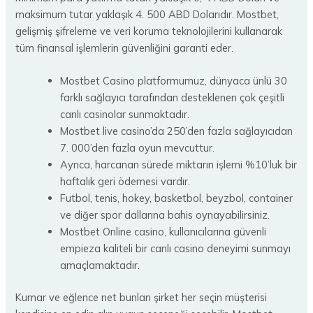
maksimum tutar yaklaşık 4. 500 ABD Dolarıdır. Mostbet,
gelişmiş şifreleme ve veri koruma teknolojilerini kullanarak
tüm finansal işlemlerin güvenliğini garanti eder.
Mostbet Casino platformumuz, dünyaca ünlü 30
farklı sağlayıcı tarafından desteklenen çok çeşitli
canlı casinolar sunmaktadır.
Mostbet live casino’da 250’den fazla sağlayıcıdan
7. 000’den fazla oyun mevcuttur.
Ayrıca, harcanan sürede miktarın işlemi %10’luk bir
haftalık geri ödemesi vardır.
Futbol, tenis, hokey, basketbol, beyzbol, container
ve diğer spor dallarına bahis oynayabilirsiniz.
Mostbet Online casino, kullanıcılarına güvenli
empieza kaliteli bir canlı casino deneyimi sunmayı
amaçlamaktadır.
Kumar ve eğlence net bunları şirket her seçin müşterisi