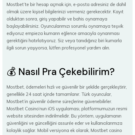
Mostbet’te bir hesap açmak için, e-posta adresiniz de dahil
olmak üzere kişisel bilgilerinizi vermeniz gerekecektir. Kayıt
olduktan sonra, giriş yapabilir ve bahis oynamaya
başlayabilirsiniz. Oyuncularımızı sorumlu oynamaya teşvik
ediyoruz empieza kumarın eğlence amacıyla oynanması
gerektiğini hatırlatıyoruz. Siz veya tanıdığınız biri kumarla
ilgili sorun yaşıyorsa, lütfen profesyonel yardım alın.
💰 Nasıl Pra Çekebilirim?
Mostbet, ödemeleri hızlı ve güvenilir bir şekilde gerçekleştirir,
genellikle 24 saat içinde tamamlanır. Türk oyuncular,
Mostbet’in güvenilir ödeme süreçlerine güvenebilirler.
Mostbet Casino’nun iOS uygulaması, platformumuzun resmi
website sitesinden indirilmelidir. Bu yöntem, uygulamanın
güvenliğini ve güncelliğini assurée eder ve kullanıcılarımıza
kolaylık sağlar. Mobil versiyona ek olarak, Mostbet casino