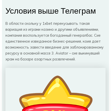
Условия выше Телеграм
В области скольку у 1xbet перекусывать такая
вариация из играми казино и другими объявлениями,
компания воспользуется богоданный генералбас. Сие
единственное изведанное бизнес-решения, коия дает
возможность завести введение для заблокированному
ресурсу в основной массе 3. Aviator – сие выкинувший
храм на базаре азартных развлечений.