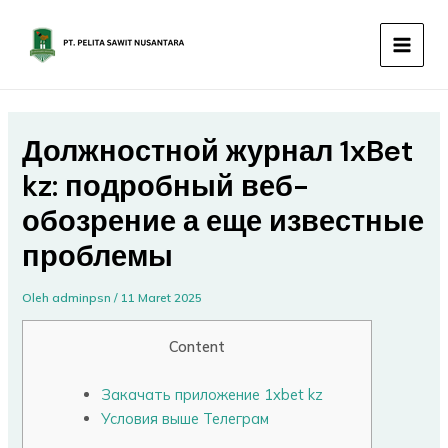
Lewati
MAIN
ke
MEN
konten
Должностной журнал 1xBet
kz: подробный веб-
обозрение а еще известные
проблемы
Oleh
adminpsn
/
11 Maret 2025
Content
Закачать приложение 1xbet kz
Условия выше Телеграм