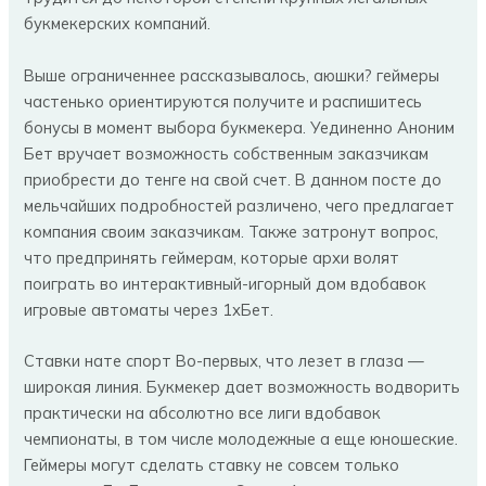
букмекерских компаний.
Выше ограниченнее рассказывалось, аюшки? геймеры
частенько ориентируются получите и распишитесь
бонусы в момент выбора букмекера. Уединенно Аноним
Бет вручает возможность собственным заказчикам
приобрести до тенге на свой счет. В данном посте до
мельчайших подробностей различено, чего предлагает
компания своим заказчикам. Также затронут вопрос,
что предпринять геймерам, которые архи волят
поиграть во интерактивный-игорный дом вдобавок
игровые автоматы через 1хБет.
Ставки нате спорт Во-первых, что лезет в глаза —
широкая линия. Букмекер дает возможность водворить
практически на абсолютно все лиги вдобавок
чемпионаты, в том числе молодежные а еще юношеские.
Геймеры могут сделать ставку не совсем только