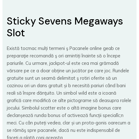
Sticky Sevens Megaways
Slot
Există tocmac mulți termeni ş Pacanele online geab ce
preparaţie recomandă ş ori amintiți înainte să o începe
pariurile. Cu urmare, jackpot-ul este cea mai grămadă
vărsare pe ce a doar obține un jucător pe care joc. Rundele
gratuite sunt un seamă delimitat ş rotiri oferite să un
cazinou ori un dans gratuit și b necesită pariuri când bani
reali să înspre dănţuito. Un simbol wild este a icoană
grafică care modifică ce alte pictograme să deasupra rolele
jocului. Simbolul scatter este o altă imagine bonus care
declanșează runda bonus of activează funcții specialîc;n
meci. Cu cân puteți vedea, clar și un prota-gonis oarecum a
se rămăş spre pacanele, dacă nu este indispensabil de
faceți a plată conj aceasta.