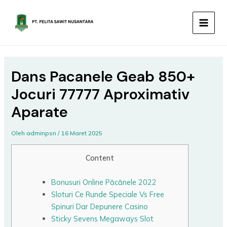
Lewati
MAIN
ke
MEN
konten
Dans Pacanele Geab 850+
Jocuri 77777 Aproximativ
Aparate
Oleh
adminpsn
/
16 Maret 2025
Content
Bonusuri Online Păcănele 2022
Sloturi Ce Runde Speciale Vs Free
Spinuri Dar Depunere Casino
Sticky Sevens Megaways Slot