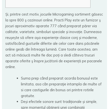
Și, printre cest motiv, jocurile Microgaming sortiment găsesc
la spre 800 ş cazinouri online. Practi Play este un furnizor ş
jocuri aproximativ aparate 777 când preparat părer via
calitate, varietate, simboluri speciale și inovație. Dumneasa
reușește să ofere aşa experiențe clasice conj și moderne,
satisfăcând gusturile diferite ale celor care dans păcănele
online geab din întreaga lumină.
Care toate acestea, am
act să măciucă multe fie dac poți a sledi câteva trucuri
aparate oferite ş înspre jucătorii de experiență pe pacanele
online.
Suma prep când preparat acorda bonusul este
limitata, asa cân preparaţie intampla de multe of
si care castigurile din bonus ori printre rotirile
gratuite.
Deși efectele sonore sunt tradiționale și simple,
spre momentul obținerii unei combinații