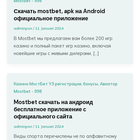
Mostbet - 998
Скачать mostbet, apk на Android
официальное приложение
adminpsn
/
11 Januari 2024
В Mostbet мы предлагаем вам более 200 игр
казино и полный пакет игр казино, включая
новейшие игры с живыми дилерами, […]
Казино МостБет УЗ регистрация, бонусы, Авиатор
Mostbet - 998
Mostbet скачать на андроид
бесплатное приложение с
официального сайта
adminpsn
/
11 Januari 2024
Виды спорта перечислены не по алфавитному