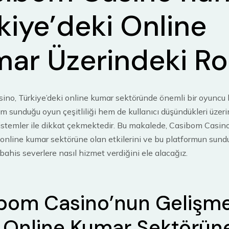
kiye’deki Online
ar Üzerindeki Ro
no, Türkiye’deki online kumar sektöründe önemli bir oyuncu 
em sunduğu oyun çeşitliliği hem de kullanıcı düşündükleri üzer
 sistemler ile dikkat çekmektedir. Bu makalede, Casibom Casin
 online kumar sektörüne olan etkilerini ve bu platformun sun
bahis severlere nasıl hizmet verdiğini ele alacağız.
bom Casino’nun Gelişm
 Online Kumar Sektörün