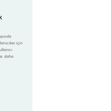
k
ısıdır.
anıcıları için
llanıcı
ar, daha