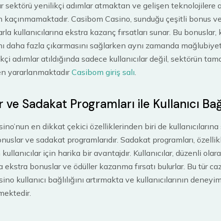
 sektörü yenilikçi adımlar atmaktan ve gelişen teknolojilere 
 kaçınmamaktadır. Casibom Casino, sunduğu çeşitli bonus v
a kullanıcılarına ekstra kazanç fırsatları sunar. Bu bonuslar, k
ı daha fazla çıkarmasını sağlarken aynı zamanda mağlubiyet 
likçi adımlar atıldığında sadece kullanıcılar değil, sektörün ta
en yararlanmaktadır
Casibom giriş salı
.
 ve Sadakat Programları ile Kullanıcı Bağl
no’nun en dikkat çekici özelliklerinden biri de kullanıcıların
nuslar ve sadakat programlarıdır. Sadakat programları, özellikl
ullanıcılar için harika bir avantajdır. Kullanıcılar, düzenli olar
 ekstra bonuslar ve ödüller kazanma fırsatı bulurlar. Bu tür cazi
no kullanıcı bağlılığını artırmakta ve kullanıcılarının deneyim
mektedir.