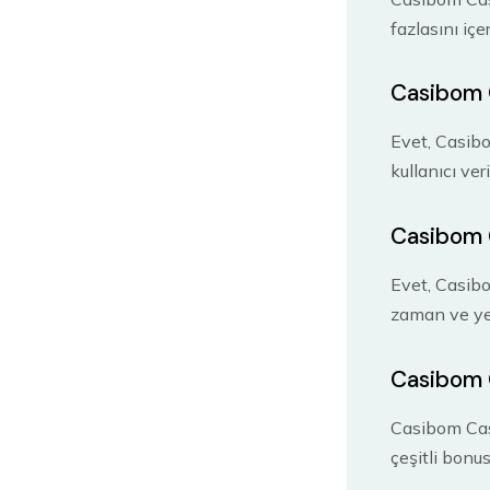
fazlasını iç
Casibom C
Evet, Casibo
kullanıcı ver
Casibom C
Evet, Casibo
zaman ve yer
Casibom 
Casibom Casi
çeşitli bonu