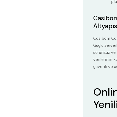
pla
Casibom 
Altyapıs
Casibom Casi
Güçlü serverl
sorunsuz ve 
verilerinin k
güvenli ve a
Onli
Yenil