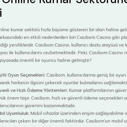
i
nline kumar sektörü hızla büyüme gösteren bir alan haline gelm
kasındaki en etkili nedenlerden biri Casibom Casino gibi pla
rdiği yeniliklerdir. Casibom Casino, kullanıcı dostu arayüzü ve 
yapısı ile kullanıcılarını cezbetmektedir. Peki, Casibom Casino n
iyasada önemli bir oyuncu haline gelmiştir?
itli Oyun Seçenekleri:
Casibom, kullanıcılarına geniş bir oyun
arak herkesin ilgisini çekecek oyunlar bulmalarını sağlamakta
venli ve Hızlı Ödeme Yöntemleri:
Kumar platformlarının güveni
ük önem taşır. Casibom, hızlı ve güvenli ödeme seçenekleri 
lanıcılarının güvenini kazanmaktadır.
bil Uyumluluk:
Mobil cihazlar üzerinden erişim sağlayabilme i
lanıcıları çeken bir diğer önemli faktördür. Casibom’un mobil 