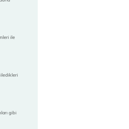
leri ile
ledikleri
arı gibi