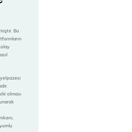
iştir. Bu
tformların
kolay
asıl
 yelpazesi
dır.
lir olması
sunarak
mkanı,
uyumlu