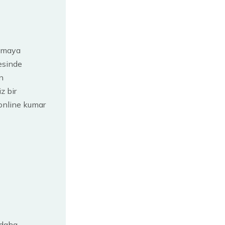
namaya
yesinde
n
z bir
 online kumar
 daha