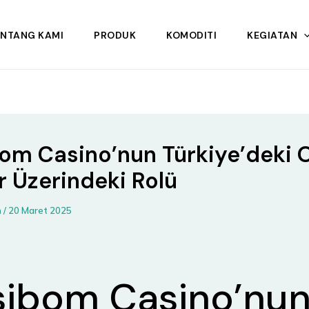
ENTANG KAMI
PRODUK
KOMODITI
KEGIATAN
om Casino’nun Türkiye’deki O
 Üzerindeki Rolü
n
/
20 Maret 2025
ibom Casino’nu