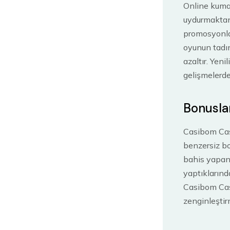
Online kumar
uydurmaktan
promosyonlarl
oyunun tadın
azaltır. Yeni
gelişmelerd
Bonuslar
Casibom Casi
benzersiz bo
bahis yapan k
yaptıklarında
Casibom Casi
zenginleştir