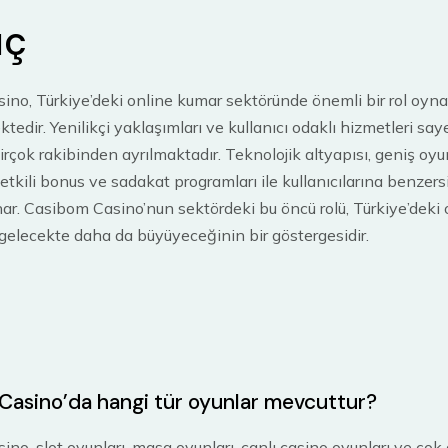
uç
ino, Türkiye’deki online kumar sektöründe önemli bir rol oy
edir. Yenilikçi yaklaşımları ve kullanıcı odaklı hizmetleri sa
irçok rakibinden ayrılmaktadır. Teknolojik altyapısı, geniş oyu
etkili bonus ve sadakat programları ile kullanıcılarına benzersi
r. Casibom Casino’nun sektördeki bu öncü rolü, Türkiye’deki
gelecekte daha da büyüyeceğinin bir göstergesidir.
Casino’da hangi tür oyunlar mevcuttur?
no, slot oyunları, masa oyunları, canlı casino oyunları ve çok