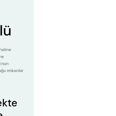
lü
haline
ine
o’nun
duğu imkanlar
ekte
e