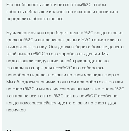
Его особенность заключается в том%2C чтобы
собрать небольшое количество исходов и правильно
определить абсолютно все.
Букмекерская контора берет деньги%2C когда ставка
сделана%2C и выплачивает деньги%2C только клиент
выигрывает ставку. Они должны берите больше денег а
этой выплате%2C этого заработать деньги. Мы
подготовили следующие онлайн руководство по
ставкам на спорт для всех%2C кто собираюсь
попробовать делать ставки на свои мои виды спорта.
Мы обладаем знаниями а опытом как работают ставки
на спорт%2C и мы хотим сокровенными этим с вами%2C
так как не все так так%2C как вы вам%2C особенно
когда наисерьезнейшем идет о ставки на спорт ддя
новичков.