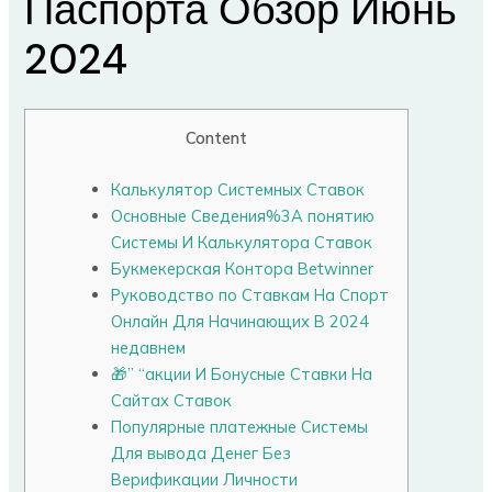
Паспорта Обзор Июнь
2024
Content
Калькулятор Системных Ставок
Основные Сведения%3A понятию
Системы И Калькулятора Ставок
Букмекерская Контора Betwinner
Руководство по Ставкам На Спорт
Онлайн Для Начинающих В 2024
недавнем
🎁” “акции И Бонусные Ставки На
Сайтах Ставок
Популярные платежные Системы
Для вывода Денег Без
Верификации Личности