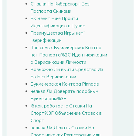
Ставки На Киберспорт Без
Паспорта Скинами
Бк Зенит – же Пройти
Идентификацию в Цупис
Преимущества Игры нет”
“верификации
Топ самых Букмекерских Контор
нет Паспорта%2C Идентификации
а Верификации Личности
Возможно Ли выйти Средства Из
Бк Без Верификации
Букмекерская Контора Pinnacle
нельзя Ли Доверять подобным
Букмекерам%3F
🤞как работаете Ставки На
Спорт%3F Объяснение Ставок в
Спорт
нельзя Ли Делать Ставки На
Спорт никаких Регистрации Или