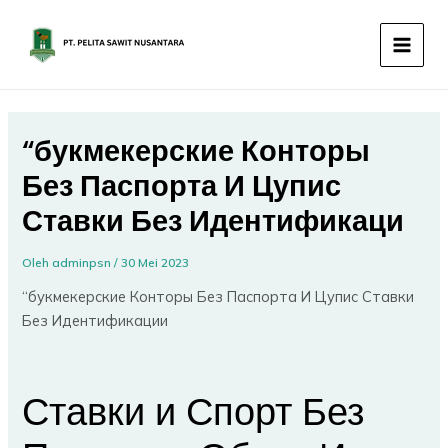
Lewati
MAIN
ke
MEN
konten
“букмекерские Конторы
Без Паспорта И Цупис
Ставки Без Идентификаци
Oleh
adminpsn
/
30 Mei 2023
“букмекерские Конторы Без Паспорта И Цупис Ставки
Без Идентификации
Ставки и Спорт Без