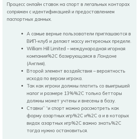
Процесс онлайн ставок на спорт в легальных конторах
сопряжен с идентификацией и предоставлением
паспортных данных.
А самые верные пользователи приглашаются в
ВИП-клуб и делают массу интересных пределе.
William Hill Limited – международная игорная
компания%2C базирующаяся в Лондоне
(Англия).
Второй элемент воздействия – вероятность
исхода по версии игрока.
Так как игроки должны платить со выигрышей
налог и размере 13%%2C только бетторы
должны может учтены и внесены в базу.
Ставки” “и спорт можно рассмотреть как
форму азартных игр%2C и%2C а и в которых
видах азартных игр%2C важно знать%2C
тогда нужно остановиться.