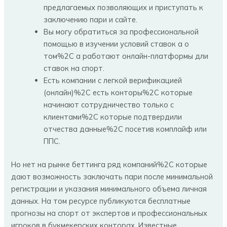
предлагаемых позволяющих и приступать к
заключению пари и сайте.
Вы могу обратиться за профессиональной
помощью в изучении условий ставок а о
том%2C а работают онлайн-платформы дли
ставок на спорт.
Есть компании с легкой верификацией
(онлайн)%2C есть конторы%2C которые
начинают сотрудничество только с
клиентами%2C которые подтвердили
отчества данные%2C посетив комплайф или
ППС.
Но нет на рынке беттинга ряд компаний%2C которые
дают возможность заключать пари после минимальной
регистрации и указания минимального объема личная
данных. На том ресурсе публикуются бесплатные
прогнозы на спорт от экспертов и профессиональных
игроков в букмекерских конторах. Известные