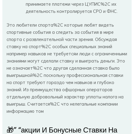
принимаете платежи через ЦУПИС%2C их
деятельность контролируется СРО и ФНС.
Это любители спорта%2C которые любят видеть
спортивные события а следить за события в мире
спорта с развлекательной части зрения. Обсуждая
ставку на спорт%2C особых специальных знаний
например навыков не требуетсяи люди с ограниченными
знаниями могут сделали ставку и выиграть деньги. Это
не означает%2C что другая сделанная ставка было
выигрышной%2C поскольку профессиональная ставки
на спорт требуют гораздо чем навыков и глубоко
знаний. Из преимущества офшорных операторов
отдельную добровольный характер уплаты налога на
выигрыш. Считается%2C что нелегальные компании
информацию том
🎁” “акции И Бонусные Ставки На