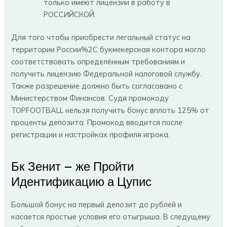
только имеют лицензии в работу в
РОССИЙСКОЙ.
Для того чтобы приобрести легальный статус на
территории России%2C букмекерская контора могло
соответствовать определённым требованиям и
получить лицензию Федеральной налоговой службу.
Также разрешение должно быть согласовано с
Министерством Финансов. Судя промокоду
TOPFOOTBALL нельзя получить бонус вплоть 125% от
проценты депозита. Промокод вводится после
регистрации и настройках профиля игрока.
Бк Зенит – же Пройти
Идентификацию а Цупис
Большой бонус на первый депозит до рублей и
касается простые условия его отыгрыша. В следущему