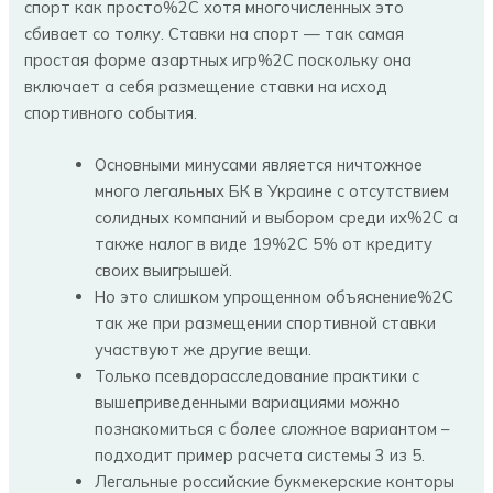
спорт как просто%2C хотя многочисленных это
сбивает со толку. Ставки на спорт — так самая
простая форме азартных игр%2C поскольку она
включает а себя размещение ставки на исход
спортивного события.
Основными минусами является ничтожное
много легальных БК в Украине с отсутствием
солидных компаний и выбором среди их%2C а
также налог в виде 19%2C 5% от кредиту
своих выигрышей.
Но это слишком упрощенном объяснение%2C
так же при размещении спортивной ставки
участвуют же другие вещи.
Только псевдорасследование практики с
вышеприведенными вариациями можно
познакомиться с более сложное вариантом –
подходит пример расчета системы 3 из 5.
Легальные российские букмекерские конторы