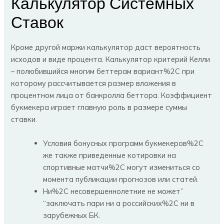
Калькулятор Системных
Ставок
Кроме другой маржи калькулятор даст вероятность
исходов и виде процента. Калькулятор критерий Келли
– полюбившийся многим беттерам вариант%2C при
которому рассчитывается размер вложения в
процентном лица от банкролла беттора. Коэффициент
букмекера играет главную роль в размере суммы
ставки.
Условия бонусных программ букмекеров%2C
же также приведенные котировки на
спортивные матчи%2C могут измениться со
момента публикации прогнозов или статей.
Ни%2C несовершеннолетние не может”
“заключать пари ни а российских%2C ни в
зарубежных БК.