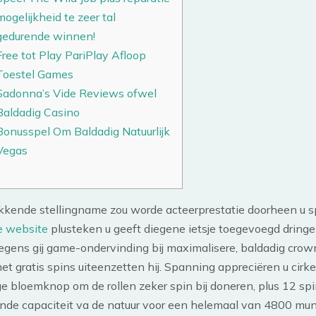
mogelijkheid te zeer tal
gedurende winnen!
Free tot Play PariPlay Afloop
Toestel Games
Sadonna’s Vide Reviews ofwel
Baldadig Casino
Bonusspel Om Baldadig Natuurlijk
Vegas
kkende stellingname zou worde acteerprestatie doorheen u 
e website
plusteken u geeft diegene ietsje toegevoegd dring
gens gij game-ondervinding bij maximalisere, baldadig crow
t gratis spins uiteenzetten hij.
Spanning appreciëren u cirk
ge bloemknop om de rollen zeker spin bij doneren, plus 12 s
ende capaciteit va de natuur voor een helemaal van 4800 mun