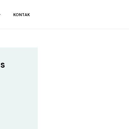
KONTAK
as