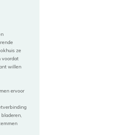
en
urende
gokhuis ze
n voordat
ant willen
komen ervoor
etverbinding
 bladeren,
estemmen