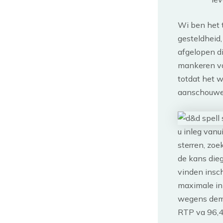
Wi ben het 
gesteldheid,
afgelopen d
mankeren van
totdat het w
aanschouwen
u inleg vanu
sterren, zoe
de kans diege
vinden insch
maximale inz
wegens demom
RTP va 96,4