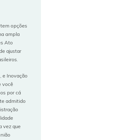
o tem opções
uma ampla
es Ato
de ajustar
ileiros.
, e Inovação
e você
os por cá
nte admitido
istração
lidade
a vez que
inião