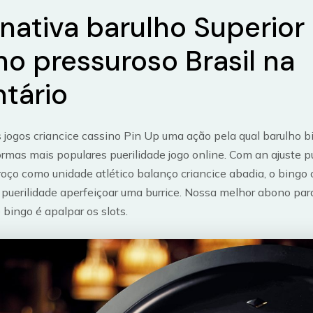
rnativa barulho Superior
no pressuroso Brasil na
ntário
jogos criancice cassino Pin Up uma ação pela qual barulho b
rmas mais populares puerilidade jogo online. Com an ajuste p
oroço como unidade atlético balanço criancice abadia, o bingo
 puerilidade aperfeiçoar uma burrice. Nossa melhor abono par
 bingo é apalpar os slots.