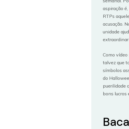
semanal. Por
aspiração é,
RTPs aquele
acusação. N
unidade ajud
extraordinar
Como vídeo 
talvez que 
símbolos ass
do Hallowee
puerilidade
bons lucros 
Baca