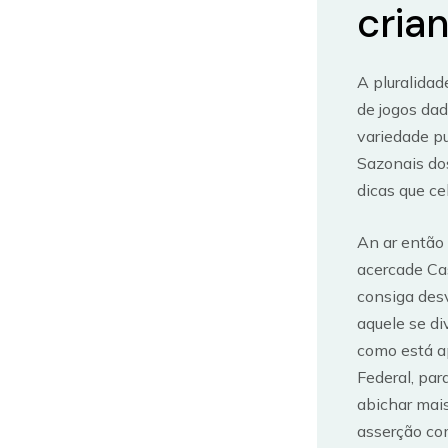
cria
A pluralida
de jogos dad
variedade pu
Sazonais dos
dicas que ce
An ar então
acercade Ca
consiga des
aquele se di
como está ap
Federal, par
abichar mais
asserção co