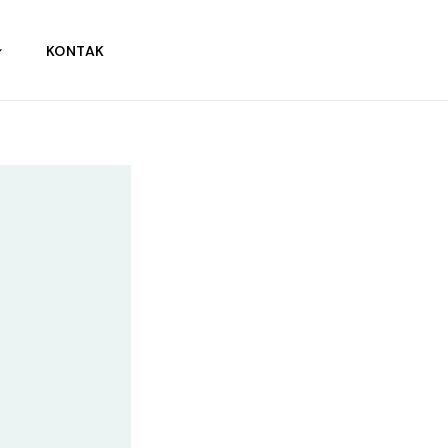
KONTAK