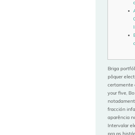
Briga portfó
pôquer elect
certamente 
your five, B
notadament
fracción inf
aparência no
Intervalar e
pra as histór