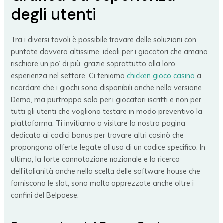
degli utenti
Tra i diversi tavoli è possibile trovare delle soluzioni con
puntate davvero altissime, ideali per i giocatori che amano
rischiare un po’ di più, grazie soprattutto alla loro
esperienza nel settore. Ci teniamo
chicken gioco casino
a
ricordare che i giochi sono disponibili anche nella versione
Demo, ma purtroppo solo per i giocatori iscritti e non per
tutti gli utenti che vogliono testare in modo preventivo la
piattaforma. Ti invitiamo a visitare la nostra pagina
dedicata ai codici bonus per trovare altri casinò che
propongono offerte legate all’uso di un codice specifico. In
ultimo, la forte connotazione nazionale e la ricerca
dell’italianità anche nella scelta delle software house che
forniscono le slot, sono molto apprezzate anche oltre i
confini del Belpaese.