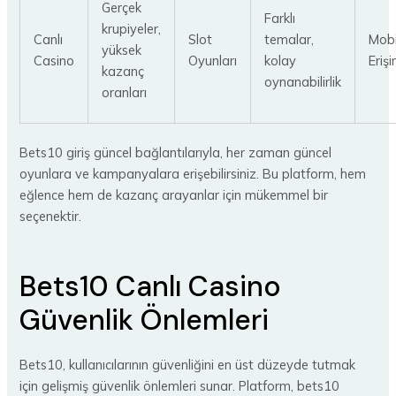
Gerçek
Farklı
krupiyeler,
Canlı
Slot
temalar,
Mobi
yüksek
Casino
Oyunları
kolay
Eriş
kazanç
oynanabilirlik
oranları
Bets10 giriş güncel bağlantılarıyla, her zaman güncel
oyunlara ve kampanyalara erişebilirsiniz. Bu platform, hem
eğlence hem de kazanç arayanlar için mükemmel bir
seçenektir.
Bets10 Canlı Casino
Güvenlik Önlemleri
Bets10, kullanıcılarının güvenliğini en üst düzeyde tutmak
için gelişmiş güvenlik önlemleri sunar. Platform, bets10