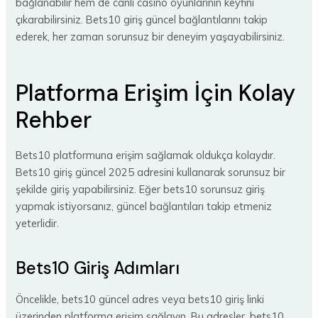
bağlanabilir hem de canlı casino oyunlarının keyfini
çıkarabilirsiniz. Bets10 giriş güncel bağlantılarını takip
ederek, her zaman sorunsuz bir deneyim yaşayabilirsiniz.
Platforma Erişim İçin Kolay
Rehber
Bets10 platformuna erişim sağlamak oldukça kolaydır.
Bets10 giriş güncel 2025 adresini kullanarak sorunsuz bir
şekilde giriş yapabilirsiniz. Eğer bets10 sorunsuz giriş
yapmak istiyorsanız, güncel bağlantıları takip etmeniz
yeterlidir.
Bets10 Giriş Adımları
Öncelikle, bets10 güncel adres veya bets10 giriş linki
üzerinden platforma erişim sağlayın. Bu adresler, bets10