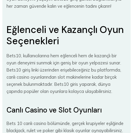
her zaman güvende kalın ve eğlencenin tadını çıkarın!
Eğlenceli ve Kazançlı Oyun
Seçenekleri
Bets10, kullanıcılarına hem eğlenceli hem de kazançlı bir
oyun deneyimi sunmak için geniş bir oyun yelpazesi sunar.
Bets10 giriş linki üzerinden erişebileceğiniz bu platformda,
canlı casino oyunlarından slot makinelerine kadar birçok
seçenek bulunmaktadır. Bets10 giris yaparak, dünya
çapında popüler olan oyunlara kolayca ulaşabilirsiniz.
Canlı Casino ve Slot Oyunları
Bets 10 canlı casino bölümünde, gerçek krupiyeler eşliğinde
blackjack, rulet ve poker gibi klasik oyunlar oynayabilirsiniz.