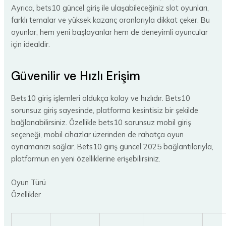
Ayrıca, bets10 güncel giriş ile ulaşabileceğiniz slot oyunları,
farklı temalar ve yüksek kazanç oranlarıyla dikkat çeker. Bu
oyunlar, hem yeni başlayanlar hem de deneyimli oyuncular
için idealdir.
Güvenilir ve Hızlı Erişim
Bets10 giriş işlemleri oldukça kolay ve hızlıdır. Bets10
sorunsuz giriş sayesinde, platforma kesintisiz bir şekilde
bağlanabilirsiniz. Özellikle bets10 sorunsuz mobil giriş
seçeneği, mobil cihazlar üzerinden de rahatça oyun
oynamanızı sağlar. Bets10 giriş güncel 2025 bağlantılarıyla,
platformun en yeni özelliklerine erişebilirsiniz.
Oyun Türü
Özellikler