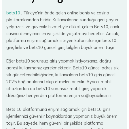
bets10
, Türkiye’nin önde gelen online bahis ve casino
platformlarından biridir. Kullanıcılarına sunduğu geniş oyun
yelpazesi ve güvenilir hizmetiyle dikkat çeken Bets10, canlı
casino deneyimini en iyi şekilde yaşatmayı hedefler. Ancak,
platforma erişim sağlamak isteyen kullanıcılar için bets10
giriş linki ve bets10 güncel giriş bilgileri büyük önem taşır.
Eğer bets10 sorunsuz giriş yapmak istiyorsanız, doğru
adresi kullanmanız gerekmektedir. Bets10 güncel adres sık
sık güncellenebildiğinden, kullanıcıların bets10 giriş güncel
2025 bağlantılarını takip etmeleri önerilir. Ayrıca, mobil
cihazlardan da bets10 sorunsuz mobil giriş yaparak,
dilediğiniz her yerden platforma erişim sağlayabilirsiniz.
Bets 10 platformuna erişim sağlamak için bets10 giris
işlemlerinizi güvenilir kaynaklardan yapmanız büyük önem
taşır. Bu sayede, hem güvenli bir şekilde platforma