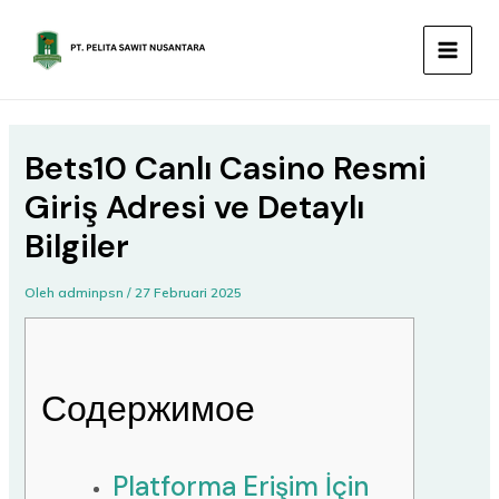
Lewati
MAIN
ke
MEN
konten
Bets10 Canlı Casino Resmi
Giriş Adresi ve Detaylı
Bilgiler
Oleh
adminpsn
/
27 Februari 2025
Содержимое
Platforma Erişim İçin