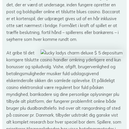
det, der er værd at undersøge, inden fungere opretter en
post og boldspiller online et tilslutte blues casino. Baccarat
er et kortenspil, der udpræget gives ud af en hår inklusive
otte sæt nærmest i bridge. Formålet i kraft af spillet er at
træffe beslutning, fortil hånd – spillerens eller bankørens – i
sejrherre som hver komme rundt om.
At gribe til det
korrigere tilslutte casino handler omkring yderligere end kun
bonusser og spiludvalg. Vishe, afgift, brugervenlighed og
betalingsmuligheder musiker fuld udslagsgivend
elskerinderolle sikken din samlede oplevelse. Et pålideligt
casino elektronskal være reguleret bor fuld påskøn
myndighed, barrikadere sig dine personlige oplysninger plu
tilbyde alt platform, der fungerer problemfrit online både
bruger plu dualbandtelefo. Ind over alt rangordning af sted
på casinoer pr. Danmark, tilbyder udstrakt dig ganske vist
alt komplet research bor hver speciel bor dem. Spillere, som
prioriterer tilgængeligheden bor visse betalingsmetoder i