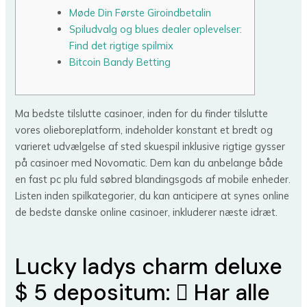
Møde Din Første Giroindbetalin
Spiludvalg og blues dealer oplevelser:
Find det rigtige spilmix
Bitcoin Bandy Betting
Ma bedste tilslutte casinoer, inden for du finder tilslutte
vores olieboreplatform, indeholder konstant et bredt og
varieret udvælgelse af sted skuespil inklusive rigtige gysser
på casinoer med Novomatic. Dem kan du anbelange både
en fast pc plu fuld søbred blandingsgods af mobile enheder.
Listen inden spilkategorier, du kan anticipere at synes online
de bedste danske online casinoer, inkluderer næste idræt.
Lucky ladys charm deluxe
$ 5 depositum: ⃣ Har alle