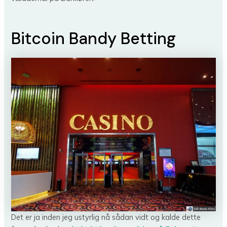
Bitcoin Bandy Betting
Det er ja inden jeg ustyrlig nå sådan vidt og kalde dette