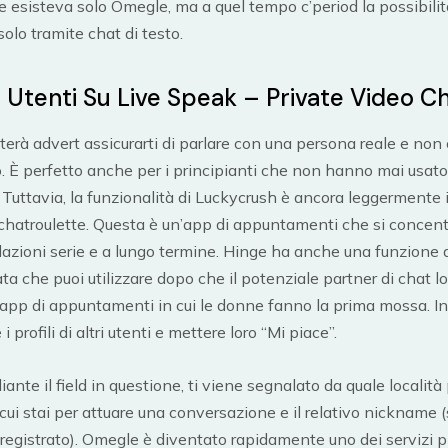
 esisteva solo Omegle, ma a quel tempo c’period la possibilit
olo tramite chat di testo.
 Utenti Su Live Speak – Private Video C
uterà advert assicurarti di parlare con una persona reale e non
o. È perfetto anche per i principianti che non hanno mai usato
 Tuttavia, la funzionalità di Luckycrush è ancora leggermente 
 chatroulette. Questa è un’app di appuntamenti che si concent
elazioni serie e a lungo termine. Hinge ha anche una funzione 
a che puoi utilizzare dopo che il potenziale partner di chat lo
app di appuntamenti in cui le donne fanno la prima mossa. I
i profili di altri utenti e mettere loro “Mi piace”.
nte il field in questione, ti viene segnalato da quale località
cui stai per attuare una conversazione e il relativo nickname (s
 registrato). Omegle è diventato rapidamente uno dei servizi p