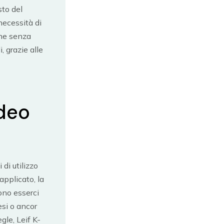
sto del
necessità di
one senza
, grazie alle
deo
 di utilizzo
applicato, la
ono esserci
esi o ancor
gle, Leif K-