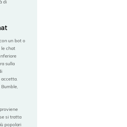
à di
hat
 con un bot o
 le chat
inferiore
ra sulla
di
 accetta.
n Bumble,
 proviene
e si tratta
iù popolari