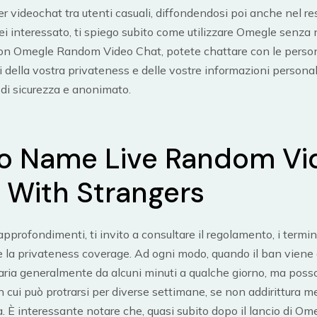
r videochat tra utenti casuali, diffondendosi poi anche nel re
i interessato, ti spiego subito come utilizzare Omegle senza 
. Con Omegle Random Video Chat, potete chattare con le pers
 della vostra privateness e delle vostre informazioni personali
 di sicurezza e anonimato.
o Name Live Random Vi
 With Strangers
 approfondimenti, ti invito a consultare il regolamento, i termini
 e la privateness coverage. Ad ogni modo, quando il ban viene 
aria generalmente da alcuni minuti a qualche giorno, ma poss
n cui può protrarsi per diverse settimane, se non addirittura m
a. È interessante notare che, quasi subito dopo il lancio di Ome