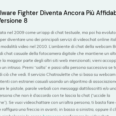
lware Fighter Diventa Ancora Più Affida
Versione 8
ata nel 2009 come un’app di chat testuale, ma poi ha evoluto
per diventare uno dei principali servizi di videochat online ita
a modalità video nel 2010. L’ambiente di chat della webcam 
 di chat casuale della fotocamera digitale che mantiene un alto 
e la maggior parte degli altri siti web menzionati, vieni accop
 un intruso. Premi “salta” e passi alla persona successiva se t
di ciò che vedi. Il servizio Chatroulette che si basa su webcam
tenti con estranei casuali usando un algoritmo di associazio
are le pistole, parole verbali con messaggi dattiloscritti e/o u
persona che non è d’accordo con te lascia la chat (“uccide la
e”). Se vuoi videochattare con un’altra persona, ti basta fare c
raffigura una freccia in avanti, in basso a sinistra, oppure il c