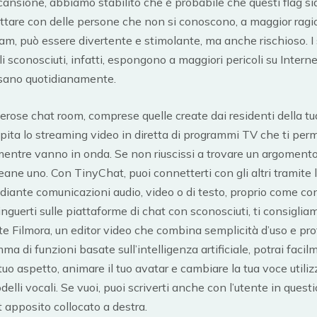
cansione, abbiamo stabilito che è probabile che questi flag si
attare con delle persone che non si conoscono, a maggior ragi
m, può essere divertente e stimolante, ma anche rischioso. I s
i sconosciuti, infatti, espongono a maggiori pericoli su Interne
 usano quotidianamente.
rose chat room, comprese quelle create dai residenti della tu
ita lo streaming video in diretta di programmi TV che ti pe
 mentre vanno in onda. Se non riuscissi a trovare un argomento
reane uno. Con TinyChat, puoi connetterti con gli altri tramite 
ante comunicazioni audio, video o di testo, proprio come co
inguerti sulle piattaforme di chat con sconosciuti, ti consiglia
e Filmora, un editor video che combina semplicità d’uso e pro
a di funzioni basate sull’intelligenza artificiale, potrai faci
 tuo aspetto, animare il tuo avatar e cambiare la tua voce utili
delli vocali. Se vuoi, puoi scriverti anche con l’utente in ques
t apposito collocato a destra.