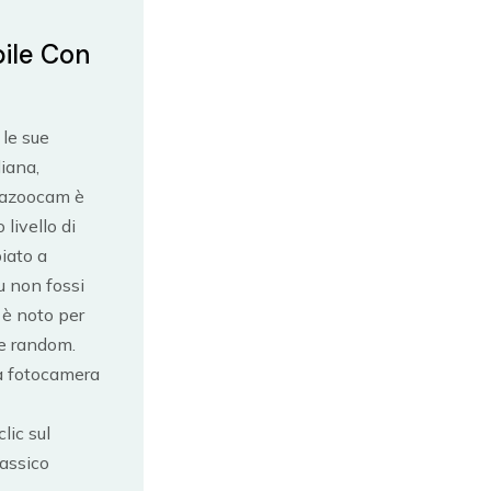
bile Con
 le sue
liana,
Bazoocam è
livello di
piato a
u non fossi
 è noto per
ne random.
na fotocamera
lic sul
lassico