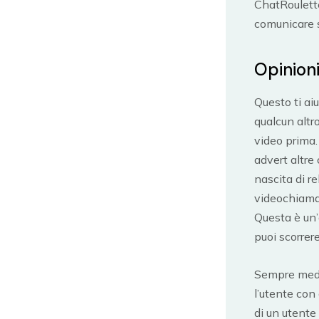
ChatRoulette
comunicare s
Opinioni
Questo ti ai
qualcun altr
video prima.
advert altre
nascita di r
videochiamat
Questa è un’
puoi scorrere 
Sempre media
l’utente con 
di un utente