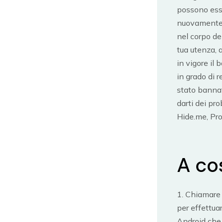
possono esse
nuovamente a
nel corpo del
tua utenza, a
in vigore il 
in grado di r
stato bannat
darti dei pr
Hide.me, Pro
A co
1. Chiamare 
per effettu
Android che 