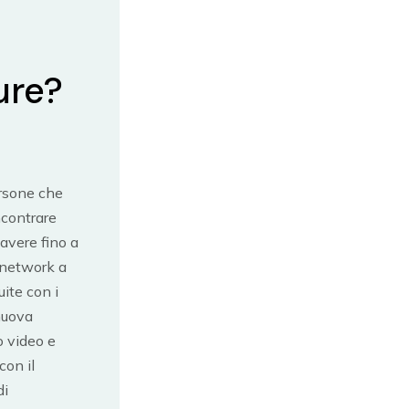
ure?
ersone che
ncontrare
avere fino a
 network a
uite con i
nuova
o video e
con il
di