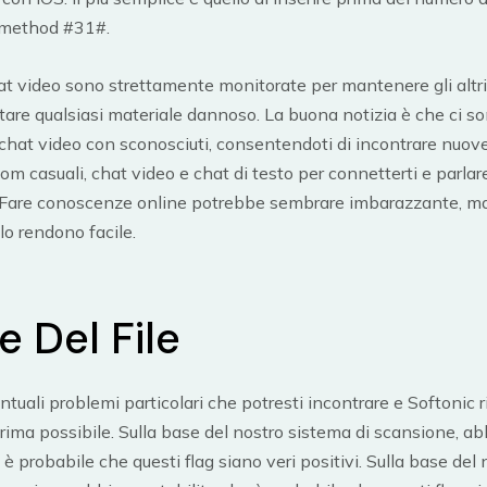
 method #31#.
t video sono strettamente monitorate per mantenere gli altri 
itare qualsiasi materiale dannoso. La buona notizia è che ci son
chat video con sconosciuti, consentendoti di incontrare nuov
om casuali, chat video e chat di testo per connetterti e parlar
. Fare conoscenze online potrebbe sembrare imbarazzante, m
lo rendono facile.
 Del File
tuali problemi particolari che potresti incontrare e Softonic ri
prima possibile. Sulla base del nostro sistema di scansione, a
 è probabile che questi flag siano veri positivi. Sulla base del 