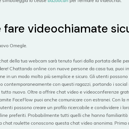
e simboleggia lo cease
bazoocan
per fermare la videochat.
 fare videochiamate sic
nuovo Omegle.
a chat della tua webcam sarà tenuto fuori dalla portata delle p
ere! Chattando online con nuove persone da casa tua, puoi i
e in un modo molto più semplice e sicuro. Gli utenti possono 
eo contemporaneamente con questi ragazzi, portando i social
l tutto nuovo. Oltre a offrire chat video e videoconferenze grat
tramite FaceFlow puoi anche comunicare con estranei. Con la 
 utenti possono creare un profilo ricercabile e condividere i lor
ine preferiti. Probabilmente tutti quelli che hanno familiarità 
a chat roulette conoscono questa chat video anonima. Prima 