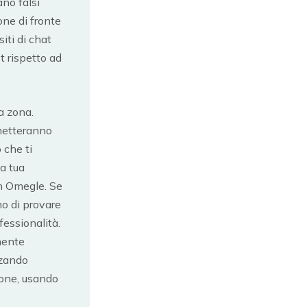
ano falsi
one di fronte
iti di chat
t rispetto ad
a zona.
rmetteranno
 che ti
la tua
n Omegle. Se
mo di provare
fessionalità.
lmente
zzando
tione, usando