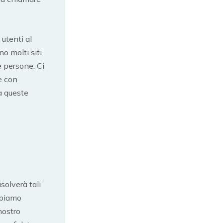
utenti al
o molti siti
e persone. Ci
e con
a queste
solverà tali
bbiamo
nostro