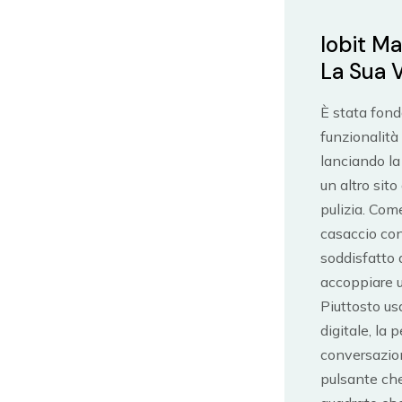
Iobit Ma
La Sua 
È stata fond
funzionalità 
lanciando l
un altro sito
pulizia. Com
casaccio con
soddisfatto 
accoppiare u
Piuttosto us
digitale, la 
conversazion
pulsante che 