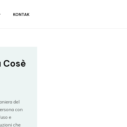
KONTAK
u Cosè
aniera del
 persona con
’uso e
luzioni che