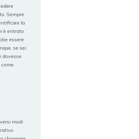
ccedere
nto. Sempre
ntificare la
ui è entrato
ebbe essere
unque, se sei
te dovesse
i, come
iversi modi
rativo
 da chiamare