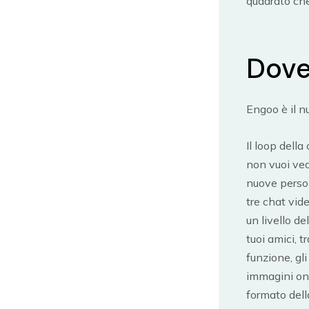
quadrato ch
Dove
Engoo è il 
Il loop dell
non vuoi ved
nuove person
tre chat vid
un livello de
tuoi amici, 
funzione, gli
immagini onl
formato dell