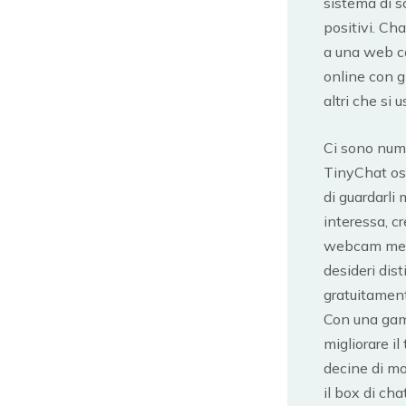
sistema di s
positivi. Ch
a una web ca
online con gl
altri che si
Ci sono nume
TinyChat osp
di guardarli
interessa, c
webcam medi
desideri dist
gratuitament
Con una gamm
migliorare il
decine di mo
il box di cha