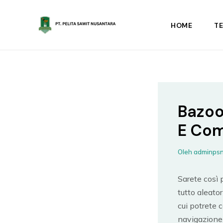
Lewati
ke
HOME
T
konten
Bazoo
E Com
Oleh
adminps
Sarete così 
tutto aleato
cui potrete 
navigazione 