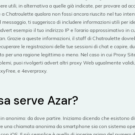
re utili, in alternativa a quelle già indicate, per provare ad a
 Chatroulette qualora non fossi ancora riuscito nel tuo inte
 messaggio, ti suggerisco di includere informazioni utili per ide
dvert esempio il tuo indirizzo IP e l’orario approssimativo in c
ban. Grazie a queste informazioni, il staff di Chatroulette dovr
ecuperare le registrazioni delle tue sessioni di chat e capire, d
o per una ragione legittima o meno. Nel caso in cui Proxy Si
oblemi, puoi rivolgerti advert altri proxy Web ugualmente valid
xyFree, e 4everproxy.
sa serve Azar?
in anonimo: da dove partire. Iniziamo dicendo che esistono d
are una chiamata anonima da smartphone sia con sistema ope
con iOS. Il più semplice è quello di inserire prima del numero