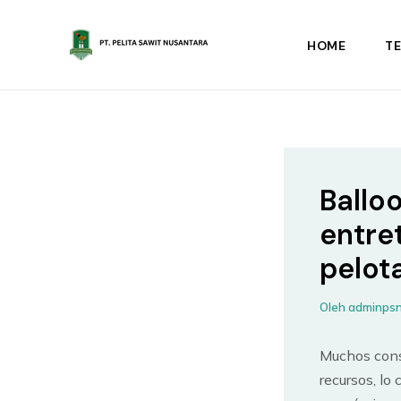
Lewati
ke
HOME
T
konten
Ballo
entre
pelot
Oleh
adminps
Muchos cons
recursos, lo