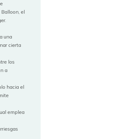
de
Balloon, el
er.
ta una
nar cierta
tre los
an a
lo hacia el
mite
cual emplea
rriesgas