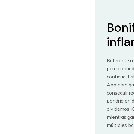
Boni
infl
Referente a 
para ganar d
contiguo. E
App para ga
conseguir re
pondrí­a en 
olvidemos iO
mientras ga
múltiples bo