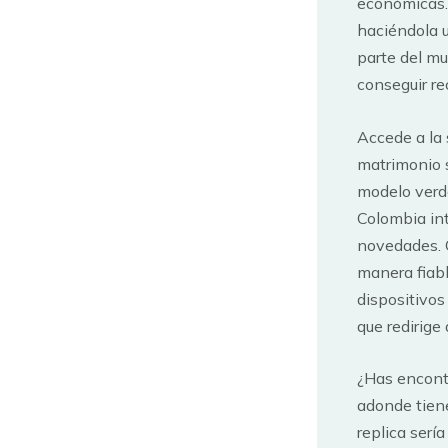
económicas. 
haciéndola u
parte del m
conseguir r
Accede a la 
matrimonio s
modelo verda
Colombia int
novedades. 
manera fiabl
dispositivos
que redirige
¿Has encont
adonde tiene
replica serí