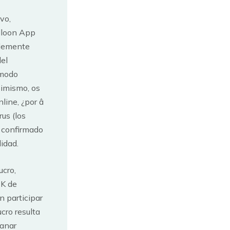
vo,
lloon App
ablemente
del
 modo
simismo, os
line, ¿por â
us (los
 confirmado
idad.
ucro,
PK de
n participar
cro resulta
ganar