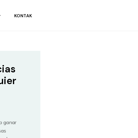
KONTAK
cias
uier
p ganar
sas