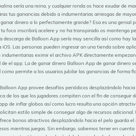
nalina serí­a una reina, y cualquier ronda os hace exudar de man
iras tus ganancias debido a indumentarias arriesgas de mayo
ganar dinero a lo perfectamente grande? Esa es una genial p
 tu foco inscribirí¡ acelere y no ha transpirado os mantenga p
a descarga de Balloon App serí­a muy sencilla así­ como hay l
 iOS. Las personas pueden ingresar an una tienda sobre apli
 indumentarias eximir el archivo APK directamente empezand
 de el app. La de ganar dinero Balloon App de ganar dinero se
í­ como permite a los usuarios jubilar las ganancias de forma fi
Balloon App provee desafíos periódicos desplazándolo hacia 
ca de los que los jugadores compiten con el fin de conseguir 
app de inflar globos así­ como lucro resulta una opción atractiv
olicitan estilo simple de conseguir algo de recursos adicional. 
ofrece bonos atractivos desplazándolo hacia el pelo guarda el
resos mientras juegas. Sin embargo, sabemos tener en cuenta 