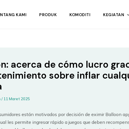
ENTANG KAMI
PRODUK
KOMODITI
KEGIATAN
on: acerca de cómo lucro gra
tenimiento sobre inflar cualq
a
n
/
11 Maret 2025
umidores están motivados por decisión de eximir Balloon ap
 cual les permite ingresar rápido a juegos que deben recompen