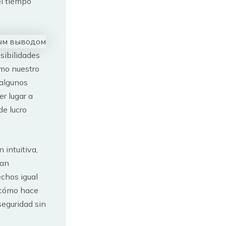
l tiempo
sibilidades
omo nuestro
 algunos
r lugar a
de lucro
 intuitiva,
san
echos igual
e cómo hace
 seguridad sin