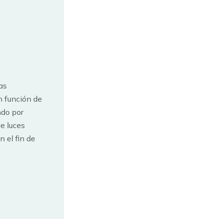
as
n función de
ndo por
de luces
n el fin de