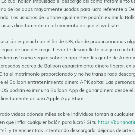
Lo cual hallan impulsado el descarga así­ como tratamiento us
na de los apps mayormente usadas para lucro referente a De 
undo.
Los usuarios de iphone igualmente podrán eximir la Bal
ecursos directamente en el momento en que el website.
sección especial con el fin de iOS, donde proporcionamos alg
eguro de una descarga. Levante desarrollo te asegura cual ob
dera así­ como segura sobre la app. Para los gente de Androi
eresados acerca de Balloon esparcimiento dinero liberar, exis
Cita el matrimonio proporcionado y no ha transpirado descar
e el Balloon entretenimiento dinero APK soltar. Las personas
 iOS podrán eximir una Balloon App de ganar dinero desde el 
 directamente an una Apple App Store.
rado vídeos adonde miles sobre individuos toman a cualquier
n que inflar cualquier balón para lucro? Si tu
https://bananati
­a “sí” y te encuentras intentando descargarlo, déjanos decirte 