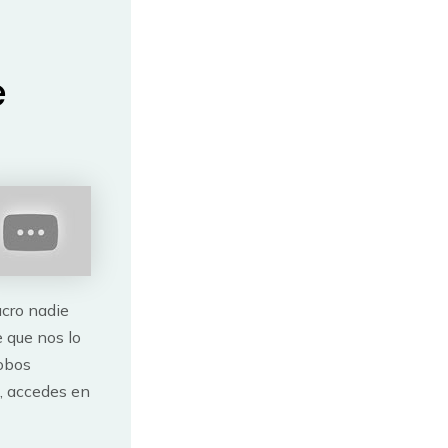
e
ucro nadie
e que nos lo
lobos
, accedes en