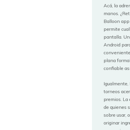
Acá, la adre
manos. ¿Ret
Balloon app 
permite cual
pantalla. Un
Android para
conveniente
plana formal
confiable as
Igualmente, 
torneos acer
premios. La 
de quienes s
sobre usar, 
originar ing