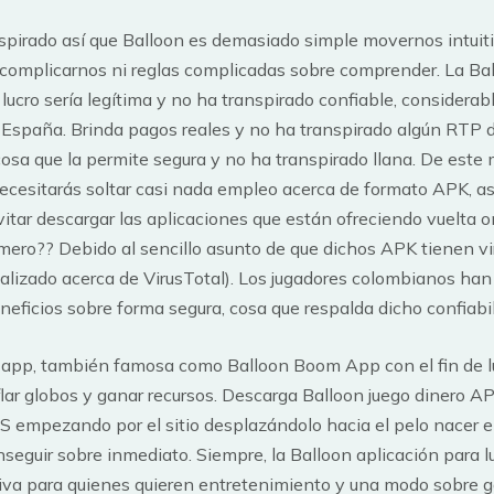
spirado así que Balloon es demasiado simple movernos intuiti
 complicarnos ni reglas complicadas sobre comprender. La Ba
e lucro serí­a legítima y no ha transpirado confiable, consider
e España. Brinda pagos reales y no ha transpirado algún RTP 
osa que la permite segura y no ha transpirado llana. De este
ecesitarás soltar casi nada empleo acerca de formato APK, a
itar descargar las aplicaciones que están ofreciendo vuelta on
imero?? Debido al sencillo asunto de que dichos APK tienen vir
lizado acerca de VirusTotal). Los jugadores colombianos han
neficios sobre forma segura, cosa que respalda dicho confiabil
e app, también famosa como Balloon Boom App con el fin de l
nflar globos y ganar recursos. Descarga Balloon juego dinero A
S empezando por el sitio desplazándolo hacia el pelo nacer e
nseguir sobre inmediato. Siempre, la Balloon aplicación para lu
tiva para quienes quieren entretenimiento y una modo sobre 