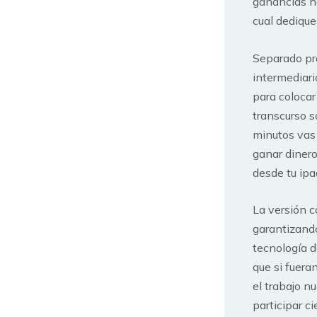
ganancias n
cual dedique
Separado pre
intermediari
para colocar
transcurso s
minutos vas 
ganar dinero
desde tu ip
La versión c
garantizando
tecnología d
que si fuera
el trabajo nu
participar c