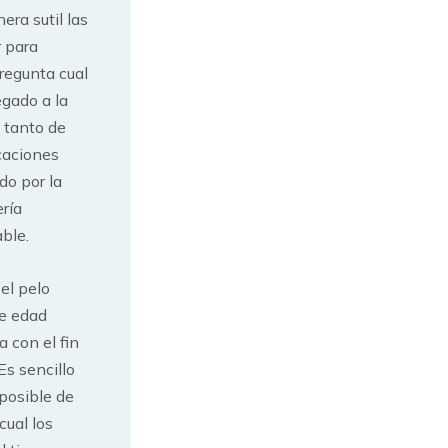
era sutil las
r para
regunta cual
egado a la
a tanto de
caciones
o por la
rí­a
able.
el pelo
de edad
a con el fin
Es sencillo
 posible de
cual los