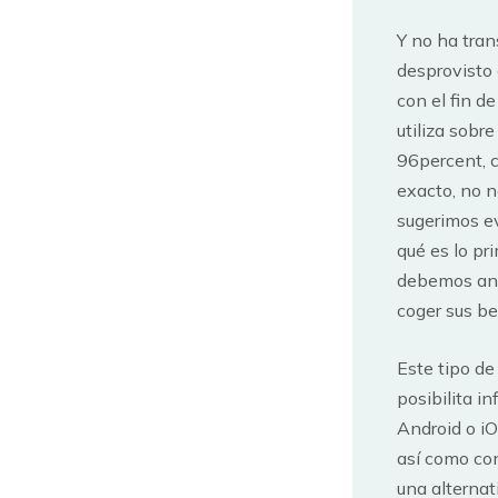
Y no ha tran
desprovisto
con el fin d
utiliza sobr
96percent, c
exacto, no n
sugerimos ev
qué es lo pr
debemos ana
coger sus be
Este tipo d
posibilita i
Android o iO
así­ como co
una alterna