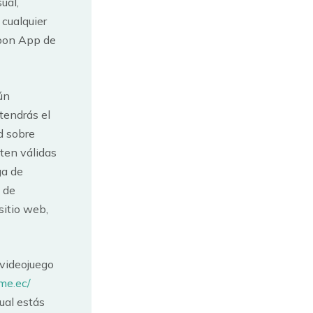
ual,
cualquier
loon App de
ún
tendrás el
d sobre
ten válidas
ga de
 de
sitio web,
 videojuego
me.ec/
cual estás