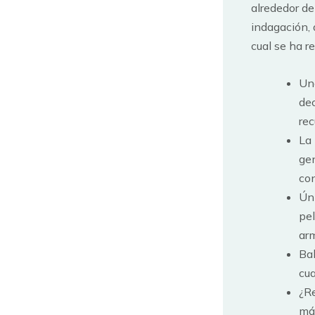
alrededor d
indagación,
cual se ha r
Una
dec
rec
La 
gen
con
Úni
pel
arm
Bal
cua
¿Re
má