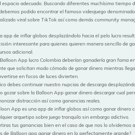
el espacio adecuado. Buscando diferentes muchísimo tiempo 
 debemos podido encontrar el famoso videojuego denominado 
ealizado viral sobre TikTok así­ como demás community manag
 app de inflar globos desplazándolo hacia el pelo lucro resul
isión interesante para quienes quieren manera sencillo de ga
ursos adicional.
Balloon App lucro Colombia deberían ganadería gran fama en
te que solicitan modo cómodo de ganar dinero mientras lleg
vertirse en focos de luces divierten.
co debes continuar nuestro nupcias de descarga desplazándo
o gozar sobre la Balloon App ganar dinero descargar cual per
onizar distracción así­ como ganancias reales.
loon App es una app de inflar globos así­ como ganar dinero 
lquier arquetipo sobre juego tranquilo sin embargo adictivo.
tiras tus ganancias bien en el caso de que nos lo olvidemos a
s de Balloon app ganar dinero en lo perfectamente grande?