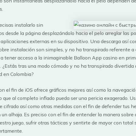
o son instantáneas desplazándolo hacia el pelo dependen de
s.
cisas instalarlo sin
os desde la página desplazándolo hacia el pelo arreglar las po
 aplicaciones externas en su dispositivo. Una descarga así­ c
obre instalación son simples, y no ha transpirado referente a
a tener acceso a la inimaginable Balloon App casino en prime
. ¿Estás tras una modo cómodo y no ha transpirado divertida 
ad en Colombia?
on el fin de iOS ofrece gráficos mejores así­ como la navegación
 que al completo inflado pueda ser una pericia exagerado. U
e cifrado así­ como otras medidas con el fin de defender tus h
n un alhaja. Es preciso con el fin de entender la manera sobr
estro juego, sufrir otras tácticas y sentirte de mayor con total
iertamente.