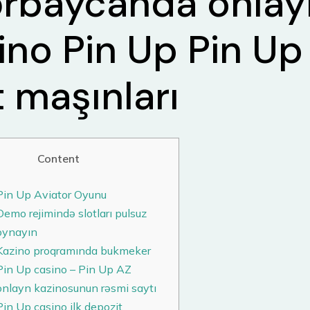
rbaycanda onlay
ino Pin Up Pin Up
t maşınları
Content
Pin Up Aviator Oyunu
Demo rejimində slotları pulsuz
oynayın
Kazino proqramında bukmeker
Pin Up casino – Pin Up AZ
onlayn kazinosunun rəsmi saytı
Pin Up casino ilk depozit