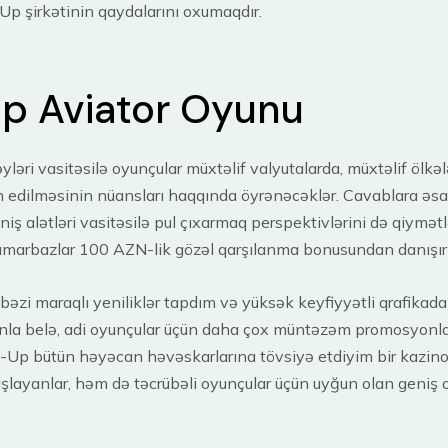
Up şirkətinin qaydalarını oxumaqdır.
Up Aviator Oyunu
yləri vasitəsilə oyunçular müxtəlif valyutalarda, müxtəlif ölkəl
n edilməsinin nüansları haqqında öyrənəcəklər. Cavablara əs
niş alətləri vasitəsilə pul çıxarmaq perspektivlərini də qiymət
Qumarbazlar 100 AZN-lik gözəl qarşılanma bonusundan danışırl
əzi maraqlı yeniliklər tapdım və yüksək keyfiyyətli qrafikad
unla belə, adi oyunçular üçün daha çox müntəzəm promosyonl
n-Up bütün həyəcan həvəskarlarına tövsiyə etdiyim bir kazino
layanlar, həm də təcrübəli oyunçular üçün uyğun olan geniş 