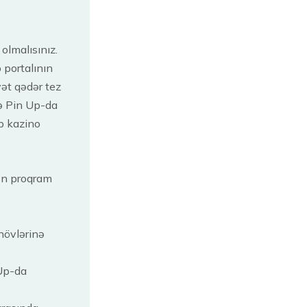
olmalısınız.
 portalının
yət qədər tez
lə Pin Up-da
p kazino
lən proqram
növlərinə
 Up-da