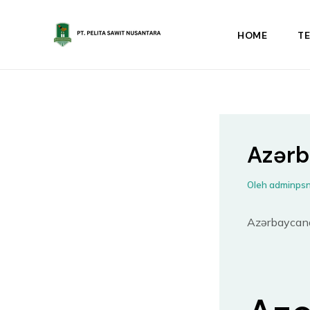
Lewati
ke
HOME
T
konten
Azərb
Oleh
adminps
Azərbaycand