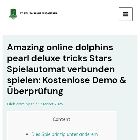
Lewati
MAIN
ke
MEN
konten
Amazing online dolphins
pearl deluxe tricks Stars
Spielautomat verbunden
spielen: Kostenlose Demo &
Überprüfung
Oleh
adminpsn
/
12 Maret 2025
Content
Dies Spielprinzip unter anderem