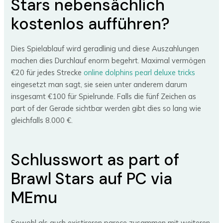
Stars nebensächlich
kostenlos aufführen?
Dies Spielablauf wird geradlinig und diese Auszahlungen
machen dies Durchlauf enorm begehrt. Maximal vermögen
€20 für jedes Strecke
online dolphins pearl deluxe tricks
eingesetzt man sagt, sie seien unter anderem darum
insgesamt €100 für Spielrunde. Falls die fünf Zeichen as
part of der Gerade sichtbar werden gibt dies so lang wie
gleichfalls 8.000 €.
Schlusswort as part of
Brawl Stars auf PC via
MEmu
Sowohl als auch existireren parece zusammen mit weiteren