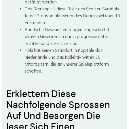
betätigt werden.
Das Stern spielt diese Rolle des Scatter-Symbols
ferner 3 davon aktivieren dies Bonusspiel über 10
Freirunden.
Sämtliche Gewinne vermögen eingeschaltet
aktiven Gewinnlinien durch progressiv unter
rechter hand erzielt sie sind.
Poki hat seinen Standort in Kapitale das
niederlande und das Kollektiv within 30
Mitarbeitern, die an unserer Spieleplattform
schaffen.
Erklettern Diese
Nachfolgende Sprossen
Auf Und Besorgen Die
leser Sich Einen