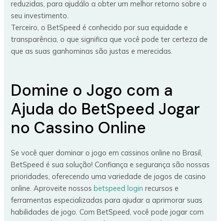
reduzidas, para ajudálo a obter um melhor retorno sobre o
seu investimento.
Terceiro, o BetSpeed é conhecido por sua equidade e
transparência, o que significa que você pode ter certeza de
que as suas ganhominas são justas e merecidas.
Domine o Jogo com a
Ajuda do BetSpeed Jogar
no Cassino Online
Se você quer dominar o jogo em cassinos online no Brasil,
BetSpeed é sua solução! Confiança e segurança são nossas
prioridades, oferecendo uma variedade de jogos de casino
online. Aproveite nossos
betspeed login
recursos e
ferramentas especializadas para ajudar a aprimorar suas
habilidades de jogo. Com BetSpeed, você pode jogar com