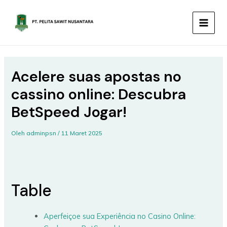
Lewati
MAIN
ke
MEN
konten
Acelere suas apostas no
cassino online: Descubra
BetSpeed Jogar!
Oleh
adminpsn
/
11 Maret 2025
Table
Aperfeiçoe sua Experiência no Casino Online: