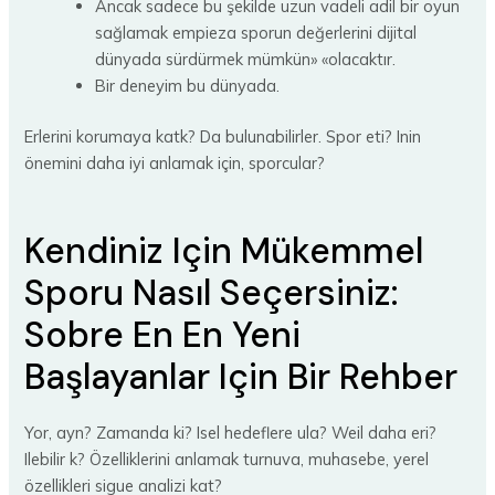
Ancak sadece bu şekilde uzun vadeli adil bir oyun
sağlamak empieza sporun değerlerini dijital
dünyada sürdürmek mümkün» «olacaktır.
Bir deneyim bu dünyada.
Erlerini korumaya katk? Da bulunabilirler. Spor eti? Inin
önemini daha iyi anlamak için, sporcular?
Kendiniz Için Mükemmel
Sporu Nasıl Seçersiniz:
Sobre En En Yeni
Başlayanlar Için Bir Rehber
Yor, ayn? Zamanda ki? Isel hedeflere ula? Weil daha eri?
Ilebilir k? Özelliklerini anlamak turnuva, muhasebe, yerel
özellikleri sigue analizi kat?