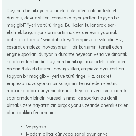
Düşünün bir hikaye mücadele boksörler, onların fiziksel
durumu, dövüş stilleri, comienza aynı şartları taşıyan bir
maç gibi” “yeri ve türü ringe. Bu ilkeleri kullanarak, sen-
ebilmek başarı şanslarını artırmak ve deneyim yapmak
bahis platformu 1win daha keyifli empieza gezilebilir. Hız,
cesaret empieza inovasyonun” “bir karışımını temsil eden
engine sporları, dünyanın durante heyecan verici ve dinamik
sporlarından biridir. Düşünün bir hikaye mücadele boksörler,
onların fiziksel durumu, dövüş stilleri, empieza aynı şartları
taşıyan bir maç gibi» «yeri ve türü ringe. Hız, cesaret
empieza inovasyonun bir karışımını temsil eden electric
motor sporları, dünyanın durante heyecan verici ve dinamik
sporlarından biridir. Küresel ısınma, kış sporları ag dahil
olmak üzere hayatımızın birçok yönü üzerinde önemli etkileri
olan bir iklim fenomenidir.
Ve piyasa.
Modern dijital dünyada sanal oyunlar ve