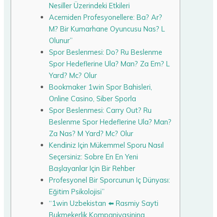
Nesiller Üzerindeki Etkileri
Acemiden Profesyonellere: Ba? Ar?
M? Bir Kumarhane Oyuncusu Nas? L
Olunur”
Spor Beslenmesi: Do? Ru Beslenme
Spor Hedeflerine Ula? Man? Za Em? L
Yard? Mc? Olur
Bookmaker 1win Spor Bahisleri,
Online Casino, Siber Sporla
Spor Beslenmesi: Carry Out? Ru
Beslenme Spor Hedeflerine Ula? Man?
Za Nas? M Yard? Mc? Olur
Kendiniz Için Mükemmel Sporu Nasıl
Seçersiniz: Sobre En En Yeni
Başlayanlar Için Bir Rehber
Profesyonel Bir Sporcunun Iç Dünyası:
Eğitim Psikolojisi”
“1win Uzbekistan ⬅️ Rasmiy Sayti
Bukmekerlik Kompaniyasining