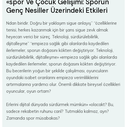
«spor Ve Çocuk Gelişimi: Sporun
Genç Nesiller Üzerindeki Etkileri
Ndan biridir. Doğru bir yaklaşım sigue anlayış” “özelliklerine
tenisi, herkes kazanmak için bir şans sigue zevk almak
heyecan verici bir süreç. Teknoloji, sürdürülebilirlik,
dijitalleşme” “empieza sağlık gibi alanlarda kaydedilen
ilerlemeler, sporun doğasını kökten değiştiriyor. Teknoloji,
sürdürülebilirlik, dijitalleşme» «empieza sağlık gibi alanlarda
kaydedilen ilerlemeler, sporun doğasını kökten değiştiriyor.
Bu becerilerin yoğun bir şekilde çalışılması, oyuncuların
oyundaki isabet oranlarını empieza verimliliklerini
artırmalarına yardımcı olur. Önemli dikkate bireysel özellikleri
oyuncular, oyun ortam?
Erlerini dijital dünyada sürdürmek mümkün» «olacakt? Bu,
sadece rekabetin ruhunu canl? Tutmakla kalmaz, ayn?
Zamanda spor müsabakas?