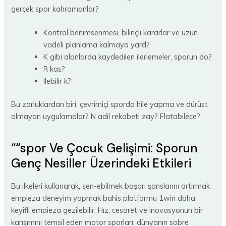
gerçek spor kahramanlar?
Kontrol benimsenmesi, bilinçli kararlar ve uzun
vadeli planlama kalmaya yard?
K gibi alanlarda kaydedilen ilerlemeler, sporun do?
R kas?
Ilebilir k?
Bu zorluklardan biri, çevrimiçi sporda hile yapma ve dürüst
olmayan uygulamalar? N adil rekabeti zay? Flatabilece?
““spor Ve Çocuk Gelişimi: Sporun
Genç Nesiller Üzerindeki Etkileri
Bu ilkeleri kullanarak, sen-ebilmek başarı şanslarını artırmak
empieza deneyim yapmak bahis platformu 1win daha
keyifli empieza gezilebilir. Hız, cesaret ve inovasyonun bir
karışımını temsil eden motor sporları, dünyanın sobre