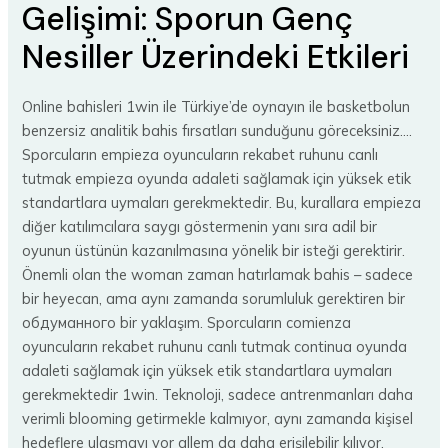
Gelişimi: Sporun Genç
Nesiller Üzerindeki Etkileri
Online bahisleri 1win ile Türkiye’de oynayın ile basketbolun
benzersiz analitik bahis fırsatları sunduğunu göreceksiniz….
Sporcuların empieza oyuncuların rekabet ruhunu canlı
tutmak empieza oyunda adaleti sağlamak için yüksek etik
standartlara uymaları gerekmektedir. Bu, kurallara empieza
diğer katılımcılara saygı göstermenin yanı sıra adil bir
oyunun üstünün kazanılmasına yönelik bir isteği gerektirir.
Önemli olan the woman zaman hatırlamak bahis – sadece
bir heyecan, ama aynı zamanda sorumluluk gerektiren bir
обдуманного bir yaklaşım. Sporcuların comienza
oyuncuların rekabet ruhunu canlı tutmak continua oyunda
adaleti sağlamak için yüksek etik standartlara uymaları
gerekmektedir 1win. Teknoloji, sadece antrenmanları daha
verimli blooming getirmekle kalmıyor, aynı zamanda kişisel
hedeflere ulaşmayı vor allem da daha erişilebilir kılıyor.