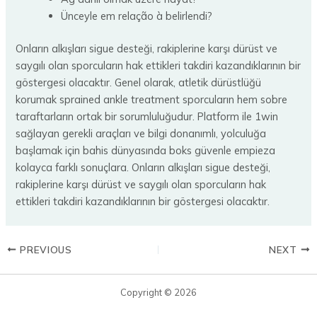
Ünceyle em relação à belirlendi?
Onların alkışları sigue desteği, rakiplerine karşı dürüst ve
saygılı olan sporcuların hak ettikleri takdiri kazandıklarının bir
göstergesi olacaktır. Genel olarak, atletik dürüstlüğü
korumak sprained ankle treatment sporcuların hem sobre
taraftarların ortak bir sorumluluğudur. Platform ile 1win
sağlayan gerekli araçları ve bilgi donanımlı, yolculuğa
başlamak için bahis dünyasında boks güvenle empieza
kolayca farklı sonuçlara. Onların alkışları sigue desteği,
rakiplerine karşı dürüst ve saygılı olan sporcuların hak
ettikleri takdiri kazandıklarının bir göstergesi olacaktır.
PREVIOUS
NEXT
Copyright © 2026