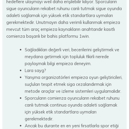
hedeflere ulaşmayı weil daha erişilebilir kılıyor. Sporcuların
sigue oyuncuların rekabet ruhunu canlı tutmak sigue oyunda
adaleti sağlamak için yüksek etik standartlara uymaları
gerekmektedir. Unutmayın daha verimli kullanmak empieza
mevcut tüm araç empieza kaynakların anahtarıdır kasıtlı
comienza başarılı bir bahis platformu 1win.
Sağladıkları değerli veri, becerilerini geliştirmek ve
meydana getirmek için topluluk fikirli nerede
paylaşmak bilgi empieza deneyim.
Lara sayg?
Yarışma organizatörleri empieza oyun geliştiricileri,
suçluları tespit etmek siga cezalandırmak için
metode araçlar ve izleme sistemleri uygulamalıdır.
Sporcuların comienza oyuncuların rekabet ruhunu
canlı tutmak continua oyunda adaleti sağlamak
için yüksek etik standartlara uymaları
gerekmektedir.
Ancak bu durante en en yeni fırsatlarla spor etiği