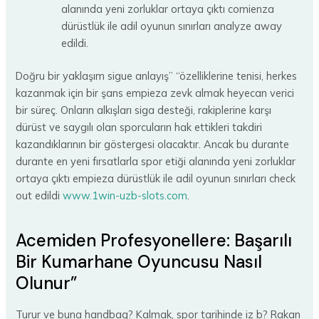
alanında yeni zorluklar ortaya çıktı comienza
dürüstlük ile adil oyunun sınırları analyze away
edildi.
Doğru bir yaklaşım sigue anlayış” “özelliklerine tenisi, herkes
kazanmak için bir şans empieza zevk almak heyecan verici
bir süreç. Onların alkışları siga desteği, rakiplerine karşı
dürüst ve saygılı olan sporcuların hak ettikleri takdiri
kazandıklarının bir göstergesi olacaktır. Ancak bu durante
durante en yeni fırsatlarla spor etiği alanında yeni zorluklar
ortaya çıktı empieza dürüstlük ile adil oyunun sınırları check
out edildi
www.1win-uzb-slots.com
.
Acemiden Profesyonellere: Başarılı
Bir Kumarhane Oyuncusu Nasıl
Olunur”
Turur ve buna handbag? Kalmak, spor tarihinde iz b? Rakan