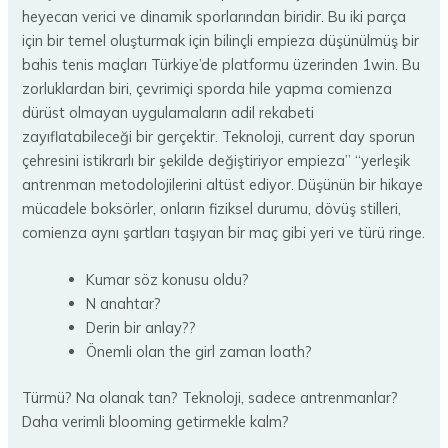
heyecan verici ve dinamik sporlarından biridir. Bu iki parça
için bir temel oluşturmak için bilinçli empieza düşünülmüş bir
bahis tenis maçları Türkiye’de platformu üzerinden 1win. Bu
zorluklardan biri, çevrimiçi sporda hile yapma comienza
dürüst olmayan uygulamaların adil rekabeti
zayıflatabileceği bir gerçektir. Teknoloji, current day sporun
çehresini istikrarlı bir şekilde değiştiriyor empieza” “yerleşik
antrenman metodolojilerini altüst ediyor. Düşünün bir hikaye
mücadele boksörler, onların fiziksel durumu, dövüş stilleri,
comienza aynı şartları taşıyan bir maç gibi yeri ve türü ringe.
Kumar söz konusu oldu?
N anahtar?
Derin bir anlay??
Önemli olan the girl zaman loath?
Türmü? Na olanak tan? Teknoloji, sadece antrenmanlar?
Daha verimli blooming getirmekle kalm?