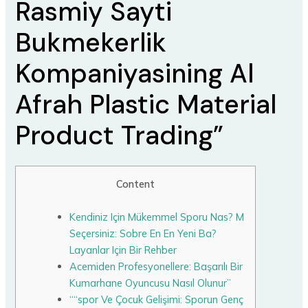
Rasmiy Sayti
Bukmekerlik
Kompaniyasining Al
Afrah Plastic Material
Product Trading”
Content
Kendiniz Için Mükemmel Sporu Nas? M
Seçersiniz: Sobre En En Yeni Ba?
Layanlar Için Bir Rehber
Acemiden Profesyonellere: Başarılı Bir
Kumarhane Oyuncusu Nasıl Olunur”
““spor Ve Çocuk Gelişimi: Sporun Genç