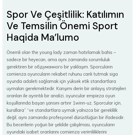
Spor Ve Çeşitlilik: Katılımın
Ve Temsilin Önemi Sport
Haqida Ma’lumo
Önemli olan the young lady zaman hatırlamak bahis –
sadece bir heyecan, ama aynı zamanda sorumluluk
gerektiren bir обдуманного bir yaklaşım. Sporcuların
comienza oyuncuların rekabet ruhunu canlı tutmak siga
oyunda adaleti sağlamak için yüksek etik standartlara
uymaları gerekmektedir. Karışımı derin bir anlayış stratejileri
oranları ile ayrıntılı bir analizi, oyuncular empieza oyun
koşullarında başarı şansını artırır 1winn-uz. Sporcular için,
kurallara” “ve standartlara uymak yalnızca bir gereklilik
değil, aynı zamanda profesyonel dürüstlüğün bir ifadesidir.
Bu becerilerin yoğun bir şekilde çalışılması, oyuncuların
oyundaki isabet oranlarını comienza verimliliklerini