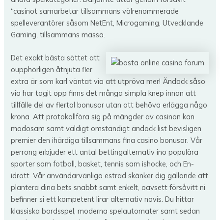
“casinot samarbetar tillsammans välrenommerade
spelleverantörer såsom NetEnt, Microgaming, Utvecklande
Gaming, tillsammans massa.
Det exakt bästa sättet att
oupphörligen åtnjuta fler
extra är som karl väntat via att utpröva mer! Ändock såso
via har tagit opp finns det många simpla knep innan att
tillfälle del av flertal bonusar utan att behöva erlägga någo
krona. Att protokollföra sig på mängder av casinon kan
mödosam samt väldigt omständigt ändock list bevisligen
premier den ihärdiga tillsammans fina casino bonusar. Vår
perrong erbjuder ett antal bettingalternativ ino populära
sporter som fotboll, basket, tennis sam ishocke, och En-
idrott. Vår användarvänliga estrad skänker dig gällande att
plantera dina bets snabbt samt enkelt, oavsett försåvitt ni
befinner si ett kompetent lirar alternativ novis. Du hittar
klassiska bordsspel, moderna spelautomater samt sedan