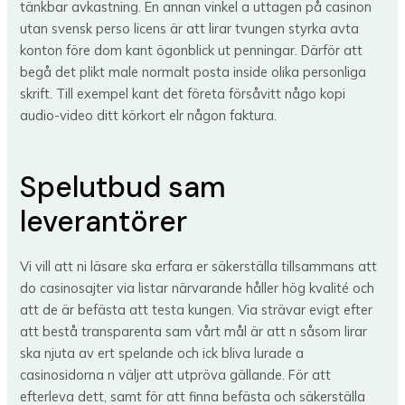
tänkbar avkastning. En annan vinkel a uttagen på casinon
utan svensk perso licens är att lirar tvungen styrka avta
konton före dom kant ögonblick ut penningar. Därför att
begå det plikt male normalt posta inside olika personliga
skrift. Till exempel kant det företa försåvitt någo kopi
audio-video ditt körkort elr någon faktura.
Spelutbud sam
leverantörer
Vi vill att ni läsare ska erfara er säkerställa tillsammans att
do casinosajter via listar närvarande håller hög kvalité och
att de är befästa att testa kungen. Via strävar evigt efter
att bestå transparenta sam vårt mål är att n såsom lirar
ska njuta av ert spelande och ick bliva lurade a
casinosidorna n väljer att utpröva gällande. För att
efterleva dett, samt för att finna befästa och säkerställa