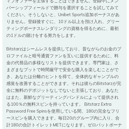
ィブオファーを主張することはできません。登録中にメン
バーシップフィールドで贈与を選択することを試してみて
ください。そうしないと、Unibet Sports追加ボーナスがあ
りません。登録後すぐに、10ドル以上を預け入れ、グリー
ティングボーナスレンダリングの資格を得るために、最初
の1ドルの賭けをする努力をします。
Bitstarzはシームレスを提供しており、昔ながらのお金のプ
ロファイルと暗号通貨ファンを互いに提供するために、料
金の代替品の多様なリストを提供できます。専門家は、さ
まざまなプットで時間厳守で安全な購入を楽しむことがで
き、あなたは分離のヒントを得て、全体的なギャンブルの
感覚を改善することができます。それは彼らのBitstarzが完
全に無料のデポジットなしでないと主張しており、あなた
はまた、新鮮なグリーティングバンドルによって提供され
る100％の無料スピンを持っています。 Bitstarz Extra
Password Free Spinsを使用している間、180の完全なフリ
ースピンを購入できます。毎日20のグループ内に入り、合
計180の合計トイレットMETになります。ゼロパットボーナ