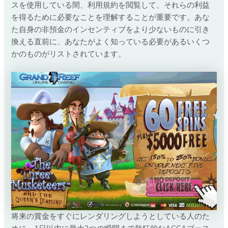
スを使用している間、利用規約を閲覧して、それらの利益
を得るために必要なことを理解することが重要です。あな
た自身の非預金のインセンティブをより少ないものに引き
換える直前に、あなたがよく知っている必要があるいくつ
かのものがリストされています。
将来の賞金をすぐにレンダリングしようとしている人のた