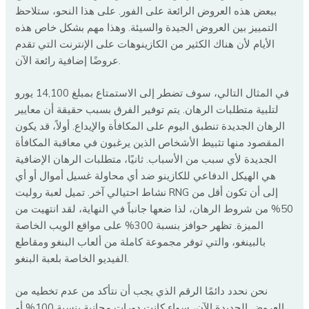
ببعض هذه العروض الرائعة على الفور. على هذا النحو، ستلاحظ
التمييز بين العروض الجيدة والسيئة. وهذا مهم بشكل خاص هذه
الأيام لأن هناك الكثير من الكازينوهات على الإنترنت التي تقدم
عروضًا إضافية رائعة الآن.
في المثال التالي، سوف تضطر إلى الاستمتاع بمبلغ 14,100 يورو
لتلبية متطلبات الرهان. يتم توفير الفرق بسبب حقيقة أن معايير
الرهان الجديدة تنطبق اليوم على المكافأة والإيداع. أولاً، قد يكون
المقصود منها تثبيط الأشخاص الذين يرغبون في معاقبة المكافأة
الجديدة لأي سبب من الأسباب. ثانيًا، متطلبات الرهان الإضافية
هي الهيكل الدفاعي للكازينو ضد أي محاولة غسيل أموال أو أي
نشاط احتيالي آخر. تميل لعبة روليت RNG إلى أن تكون أقل من
50% من شروط الرهان، لذا ضعها جانباً في النهاية، لقد انتهيت من
الميزة. تظهر حوافز بنسبة 300% على مواقع الويب الخاصة
بالبينغو، والتي توفر مجموعة كاملة من ألعاب البنغو ومقاطع
الفيديو الخاصة بلعبة البنغو.
نحن نحدد دائمًا الرقم الذي يجب أن نتأكد من عدم تخطيه من
العروض الجديدة الآن، سواء كانت دورات مجانية بنسبة 100% أو