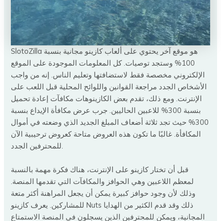
SlotoZilla هو موقع آخر يحتوي على ألعاب كازينو مجانية بنسبة
100% وستجد توصيات. كل المعلومات الموجودة على الموقع
الإلكتروني مخصصة فقط لاستضافتها وتعليم الناس. إنه من واجب
الأشخاص الجدد مراجعة القوانين واللوائح المحلية قبل اللعب على
الإنترنت. ومع ذلك، تقدم بعض الكازينوهات مكافآت إعادة تحميل
بنسبة 300% للاعبين الحاليين. جرب عرض مكافأة الإيداع بنسبة
300% حيث تجد ثلاثة أضعاف المبلغ الجديد الذي وضعته في أموال
المكافأة. غالبًا ما تكون هذه العروض متاحة كعروض ترحيبية الآن
للمحترفين الجدد.
قبل أن تختار كازينو على الإنترنت، هناك فكرة مهمة بالنسبة
لمعظم اللاعبين وهي الحوافز والمكافآت التي تقدمها المنصة.
وذلك لأن وجود حوافز كبيرة يمكن أن يجعل المراهنة أكثر متعة
للمشاركين. يعرف كازينو Nuts ذلك وقد قدم الكثير من الهدايا
المجانية، ويمكن للمحترفين الذين يسجلون في المنصة الاستمتاع