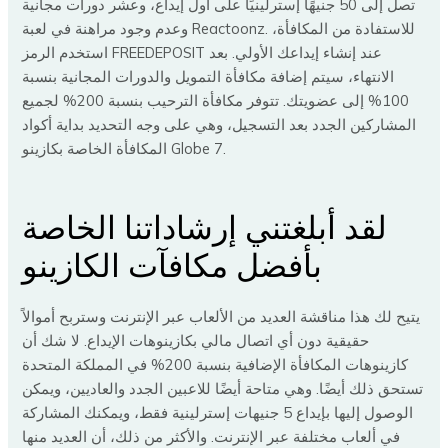
تصل إلى 50 جنيهًا إسترلينيًا على أول إيداع، وعشر دورات مجانية
وعدم وجود مراهنة في لعبة Reactoonz. للاستفادة من المكافأة،
استخدم الرمز FREEDEPOSIT عند إنشاء إيداعك الأولي. بعد
الانتهاء، سيتم إضافة مكافأة التمويل والدورات المجانية بنسبة
100% إلى عضويتك. تتوفر مكافأة الترحيب بنسبة 200% لجميع
المشاركين الجدد بعد التسجيل، وهي على وجه التحديد بداية أكواد
المكافأة الخاصة بكازينو Globe 7.
لقد أبلغتني إرشاداتنا الخاصة
بأفضل مكافآت الكازينو
يتيح لك هذا مناقشة العديد من الألعاب عبر الإنترنت وستربح أموالاً
حقيقية دون أي اتصال مالي بكازينوهات الإيداع. لا شك أن
كازينوهات المكافأة الإضافية بنسبة 200% في المملكة المتحدة
تستحق ذلك أيضًا. وهي متاحة أيضًا للاعبين الجدد والعاديين، ويمكن
الوصول إليها بإيداع 5 جنيهات إسترلينية فقط، ويمكنك المشاركة
في ألعاب مختلفة عبر الإنترنت. والأكثر من ذلك، أن العديد منها